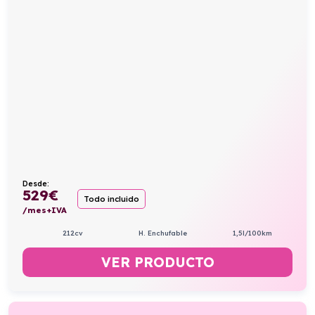
Desde:
529
€
Todo incluido
/mes+IVA
212cv
H. Enchufable
1,5l/100km
VER PRODUCTO