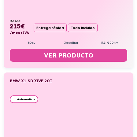
Desde:
215
€
Entrega rápida
Todo incluido
/mes+IVA
80cv
Gasolina
5,1l/100km
VER PRODUCTO
BMW X1 SDRIVE 20I
Automático