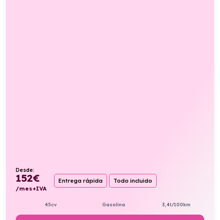
Desde:
152
€
Entrega rápida
Todo incluido
/mes+IVA
45cv
Gasolina
3,4l/100km