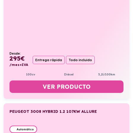
Desde:
295
€
Entrega rápida
Todo incluido
/mes+IVA
100cv
Diésel
5,2l/100km
VER PRODUCTO
PEUGEOT 3008 HYBRID 1.2 107KW ALLURE
Automático