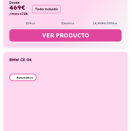
Desde:
469
€
Todo incluido
/mes+IVA
204cv
Eléctrico
14,9kWh/100km
VER PRODUCTO
BMW CE 04
Automático