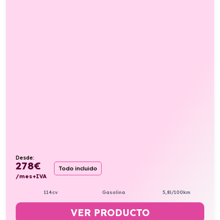
Desde:
278
€
Todo incluido
/mes+IVA
114cv
Gasolina
5,8l/100km
VER PRODUCTO