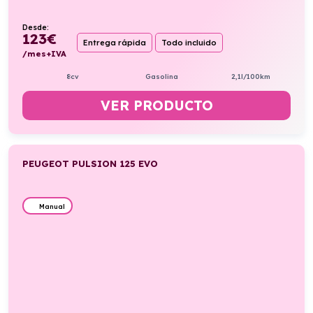
Desde:
123
€
Entrega rápida
Todo incluido
/mes+IVA
8cv
Gasolina
2,1l/100km
VER PRODUCTO
PEUGEOT PULSION 125 EVO
Manual