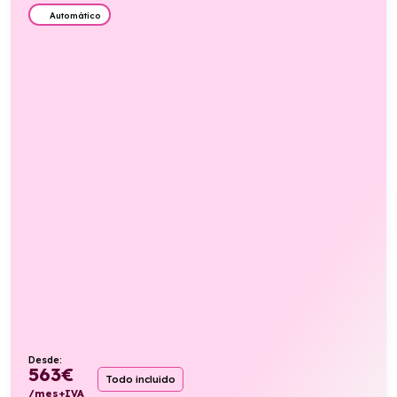
Automático
Desde:
563
€
Todo incluido
/mes+IVA