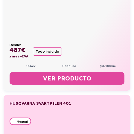
Desde:
487
€
Todo incluido
/mes+IVA
146cv
Gasolina
7,5l/100km
VER PRODUCTO
HUSQVARNA SVARTPILEN 401
Manual