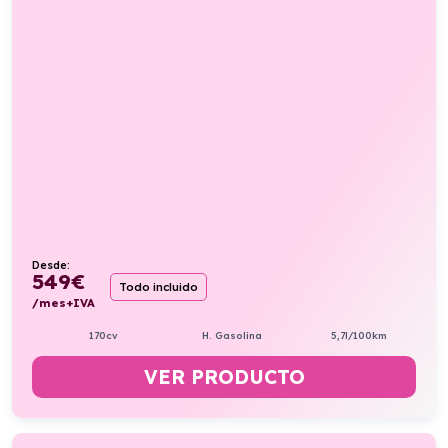
Desde:
549
€
Todo incluido
/mes+IVA
170cv
H. Gasolina
5,7l/100km
VER PRODUCTO