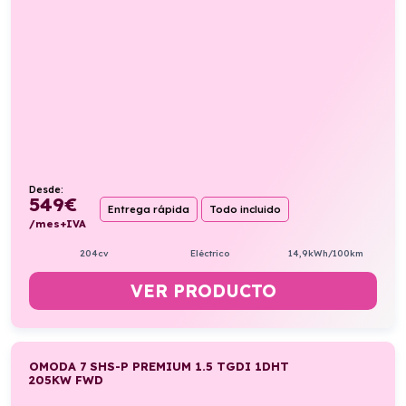
Desde:
549
€
Entrega rápida
Todo incluido
/mes+IVA
204cv
Eléctrico
14,9kWh/100km
VER PRODUCTO
OMODA 7 SHS-P PREMIUM 1.5 TGDI 1DHT
205KW FWD