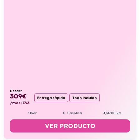
Desde:
309
€
Entrega rápida
Todo incluido
/mes+IVA
115cv
H. Gasolina
4,5l/100km
VER PRODUCTO