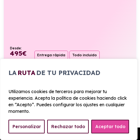
Desde:
495
€
Entrega rápida
Todo incluido
/mes+IVA
225cv
H. Enchufable
1,4l/100km
LA
RUTA
DE TU PRIVACIDAD
VER PRODUCTO
Utilizamos cookies de terceros para mejorar tu
experiencia. Acepta la política de cookies haciendo click
en “Acepto”. Puedes configurar los ajustes en cualquier
FORD TRANSIT CUSTOM KOMBI 2.0 ECOBLUE
momento.
150CV 320 L1 TREND M1 II
Personalizar
Rechazar todo
Aceptar todo
Manual
Pedir Presupuesto