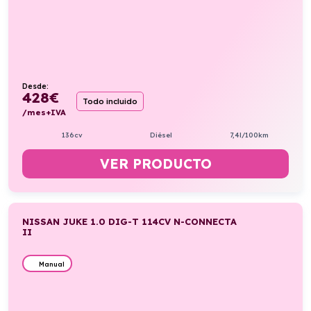
Desde:
428
€
Todo incluido
/mes+IVA
136cv
Diésel
7,4l/100km
VER PRODUCTO
NISSAN JUKE 1.0 DIG-T 114CV N-CONNECTA
II
Manual