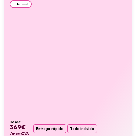
Manual
Desde:
369
€
Entrega rápida
Todo incluido
/mes+IVA