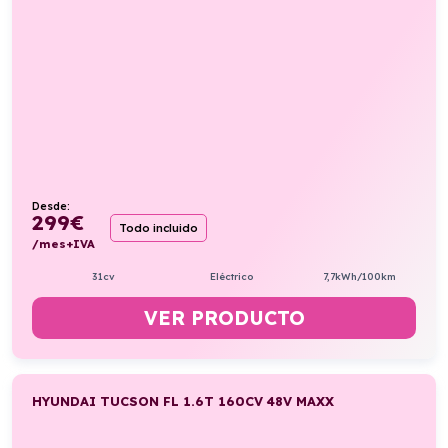
Desde:
299
€
Todo incluido
/mes+IVA
31cv
Eléctrico
7,7kWh/100km
VER PRODUCTO
HYUNDAI TUCSON FL 1.6T 160CV 48V MAXX