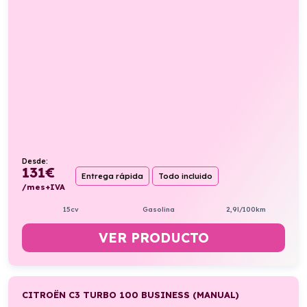
Desde:
131
€
Entrega rápida
Todo incluido
/mes+IVA
15cv
Gasolina
2,9l/100km
VER PRODUCTO
CITROËN C3 TURBO 100 BUSINESS (MANUAL)