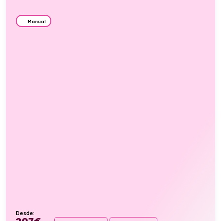
Manual
Desde:
297
€