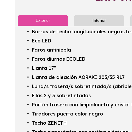
Exterior
Interior
Barras de techo longitudinales negras bri
Eco LED
Faros antiniebla
Faros diurnos ECOLED
Llanta 17"
Llanta de aleación AORAKI 205/55 R17
Luna/s trasera/s sobretintada/s (abrible
Filas 2 y 3 sobretintadas
Portón trasero con limpialuneta y cristal
Tiradores puerta color negro
Techo ZENITH
Techo panorámico con cortina eléctrica