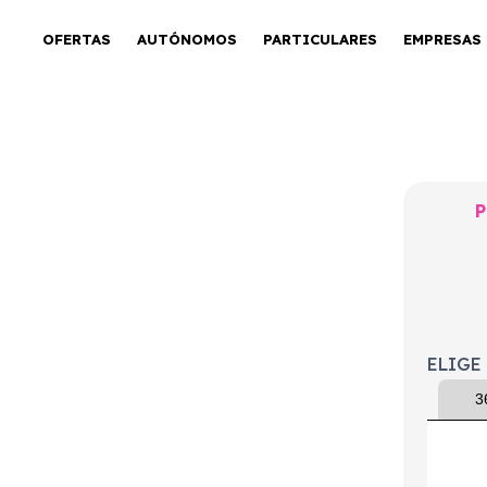
OFERTAS
AUTÓNOMOS
PARTICULARES
EMPRESAS
P
P GT BlueHDi
rd
ELIGE
3