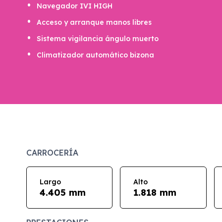
Navegador IVI HIGH
Acceso y arranque manos libres
Sistema vigilancia ángulo muerto
Climatizador automático bizona
CARROCERÍA
Largo
Alto
4.405 mm
1.818 mm