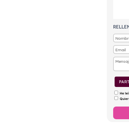
tintivo
Puertas
Emisiones
Consumo
C
5
150g/Km
5,7l/100km
RELLE
PAR
He le
Quier