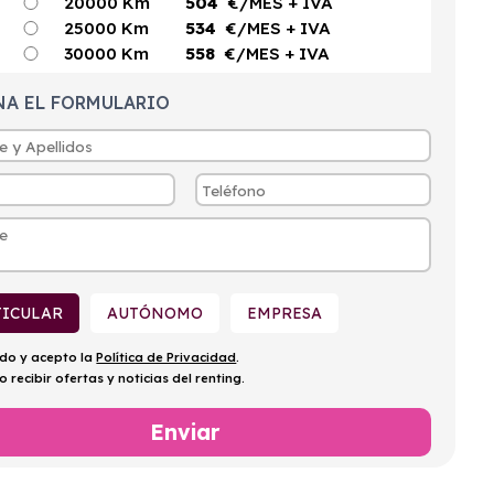
20000 Km
504
€/MES
+ IVA
25000 Km
534
€/MES
+ IVA
30000 Km
558
€/MES
+ IVA
NA EL FORMULARIO
TICULAR
AUTÓNOMO
EMPRESA
ído y acepto la
Política de Privacidad
.
o recibir ofertas y noticias del renting.