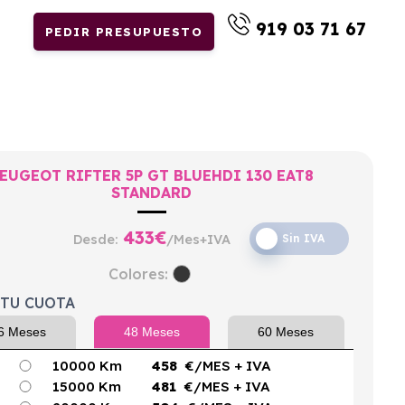
919 03 71 67
PEDIR PRESUPUESTO
EUGEOT RIFTER 5P GT BLUEHDI 130 EAT8
STANDARD
433
€
Desde:
/Mes+IVA
Sin IVA
Colores:
 TU CUOTA
6 Meses
48 Meses
60 Meses
10000 Km
458
€/MES
+ IVA
15000 Km
481
€/MES
+ IVA