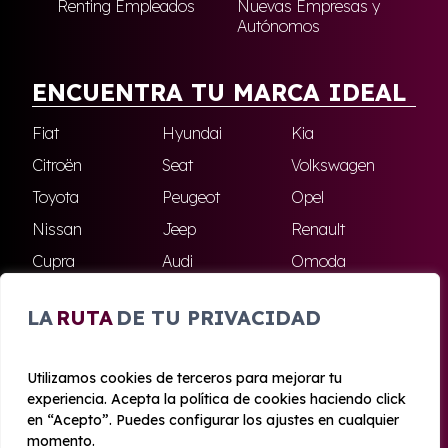
Renting Empleados
Nuevas Empresas y
Autónomos
ENCUENTRA TU MARCA IDEAL
Fiat
Hyundai
Kia
Citroën
Seat
Volkswagen
Toyota
Peugeot
Opel
Nissan
Jeep
Renault
Cupra
Audi
Omoda
BMW
Dacia
Mazda
LA
RUTA
DE TU PRIVACIDAD
Skoda
Ford
Todas las marcas
Utilizamos cookies de terceros para mejorar tu
experiencia. Acepta la política de cookies haciendo click
© 2020 - 2026 Azahara Renting
en “Acepto”. Puedes configurar los ajustes en cualquier
Aviso legal y Privacidad
|
Política de cookies
|
Términos
momento.