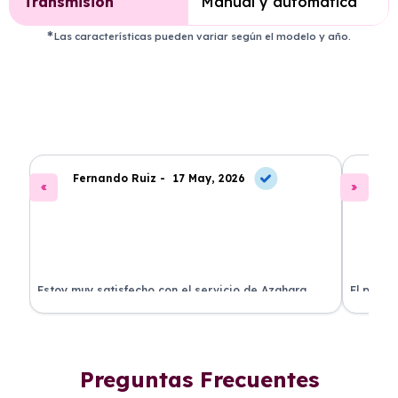
Transmisión
Manual y automática
Las características pueden variar según el modelo y año.
Fernando Ruiz -
17 May, 2026
La
Estoy muy satisfecho con el servicio de Azahara
El proce
Renting. El coche está en perfectas condiciones y el
llegó rá
precio es muy competitivo.
buscan r
Preguntas Frecuentes