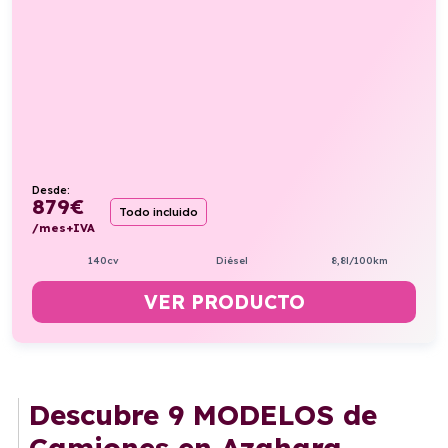
Desde:
879
€
Todo incluido
/mes+IVA
140cv
Diésel
8,8l/100km
VER PRODUCTO
Descubre
9 MODELOS
de
Camiones en Azahara