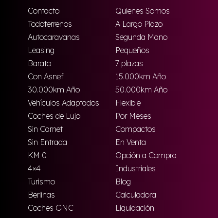
Contacto
Quienes Somos
Todoterrenos
A Largo Plazo
Autocaravanas
Segunda Mano
Leasing
Pequeños
Barato
7 plazas
Con Asnef
15.000km Año
30.000km Año
50.000km Año
Vehículos Adaptados
Flexible
Coches de Lujo
Por Meses
Sin Carnet
Compactos
Sin Entrada
En Venta
KM 0
Opción a Compra
4×4
Industriales
Turismo
Blog
Berlinas
Calculadora
Coches GNC
Liquidación