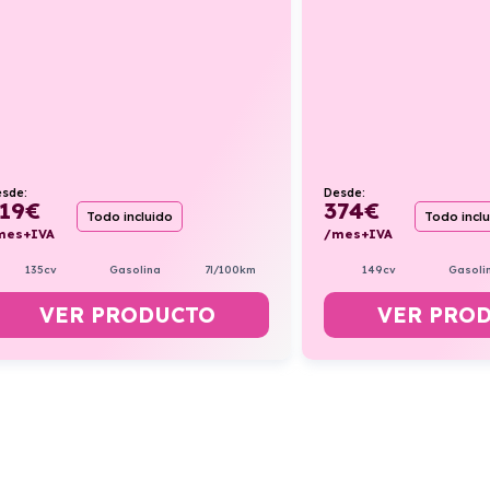
sde:
Desde:
19
€
374
€
Todo incluido
Todo incl
mes+IVA
/mes+IVA
135cv
Gasolina
7l/100km
149cv
Gasoli
VER PRODUCTO
VER PRO