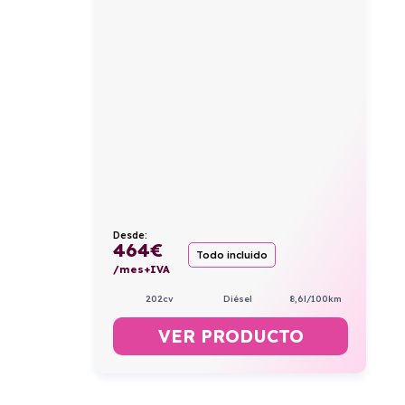
Desde:
464
€
Todo incluido
/mes+IVA
202cv
Diésel
8,6l/100km
VER PRODUCTO