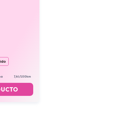
uido
na
7,6l/100km
DUCTO