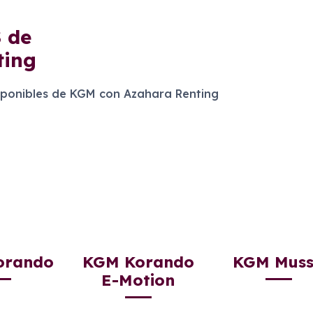
S
de
ting
ponibles de KGM con Azahara Renting
orando
KGM Korando
KGM Mus
E-Motion