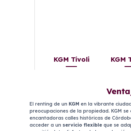
KGM Tívoli
KGM T
Venta
El renting de un
KGM
en la vibrante ciuda
preocupaciones de la propiedad. KGM se d
encantadoras calles históricas de Córdoba
acceder a un
servicio flexible
que se adap