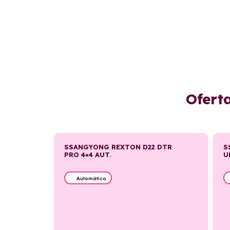
Ofert
SSANGYONG REXTON D22 DTR
S
PRO 4×4 AUT.
U
Automático