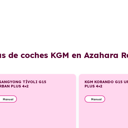
as de coches KGM en Azahara R
SANGYONG TÍVOLI G15
KGM KORANDO G15 U
RBAN PLUS 4×2
PLUS 4×2
Manual
Manual