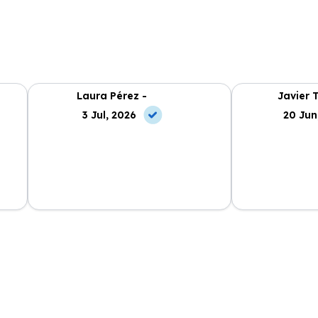
Laura Pérez -
Javier 
3 Jul, 2026
20 Jun
cio
El proceso de alquiler fue muy
Azahara Rentin
tá
sencillo, y el coche llegó rápido.
servicio de cal
cio
Totalmente recomendado para
facilidades y si
quienes buscan renting.
contrato. Muy 