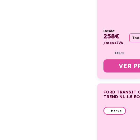
Desde:
258
€
Todo
/mes+IVA
145cv
VER P
FORD TRANSIT 
TREND N1 1.5 E
Manual