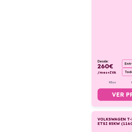
Desde:
Ent
260
€
Todo
/mes+IVA
95cv
VER P
VOLKSWAGEN T-
ETSI 85KW (116