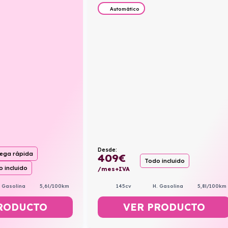
Automático
Desde:
rega rápida
409
€
Todo incluido
 incluido
/mes+IVA
145cv
H. Gasolina
5,8l/100km
. Gasolina
5,6l/100km
VER PRODUCTO
RODUCTO