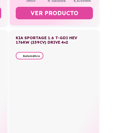
140cv
H. Gasolina
6,3l/100km
VER PRODUCTO
KIA SPORTAGE 1.6 T-GDI HEV
176KW (239CV) DRIVE 4×2
Automático