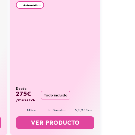
Automático
Desde:
275
€
Todo incluido
/mes+IVA
145cv
H. Gasolina
5,3l/100km
VER PRODUCTO