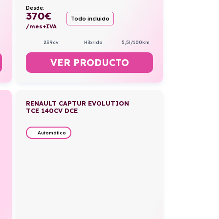
Desde:
370
€
Todo incluido
/mes+IVA
239cv
Híbrido
5,5l/100km
VER PRODUCTO
RENAULT CAPTUR EVOLUTION
TCE 140CV DCE
Automático