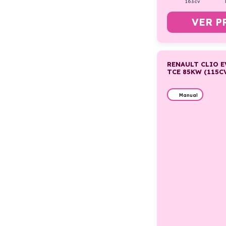
163cv
VER P
RENAULT CLIO 
TCE 85KW (115C
Manual