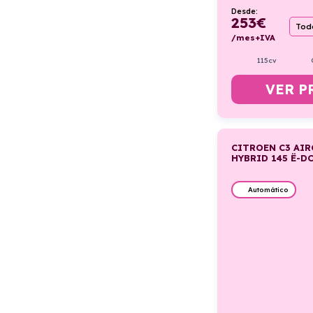
Desde:
253
€
Todo
/mes+IVA
115cv
VER P
CITROEN C3 AI
HYBRID 145 Ë-D
Automático