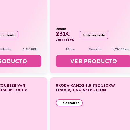
Desde:
231
€
 incluido
Todo incluido
/mes+IVA
Híbrido
5,3l/100km
100cv
Gasolina
5,2l/100km
RODUCTO
VER PRODUCTO
COURIER VAN
SKODA KAMIQ 1.5 TSI 110KW
COBLUE 100CV
(150CV) DSG SELECTION
Automático