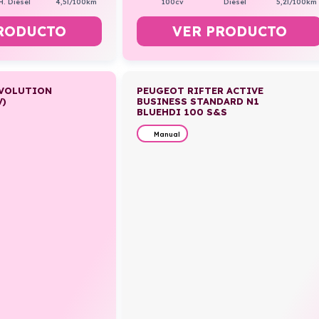
H. Diésel
4,5l/100km
100cv
Diésel
5,2l/100km
RODUCTO
VER PRODUCTO
EVOLUTION
PEUGEOT RIFTER ACTIVE
V)
BUSINESS STANDARD N1
BLUEHDI 100 S&S
Manual