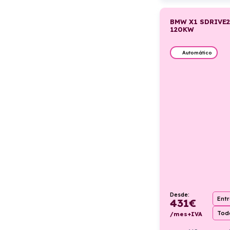
BMW X1 SDRIVE2
120KW
Automático
Desde:
Ent
431
€
Todo
/mes+IVA