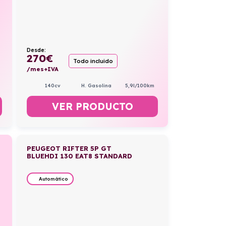
Desde:
270
€
Todo incluido
/mes+IVA
140cv
H. Gasolina
5,9l/100km
VER PRODUCTO
PEUGEOT RIFTER 5P GT
BLUEHDI 130 EAT8 STANDARD
Automático