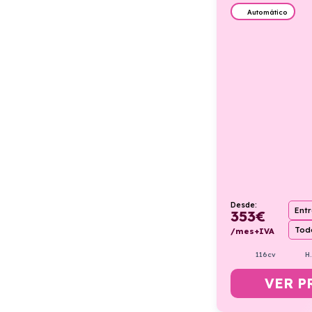
Automático
Desde:
Ent
353
€
Todo
/mes+IVA
116cv
H
VER P