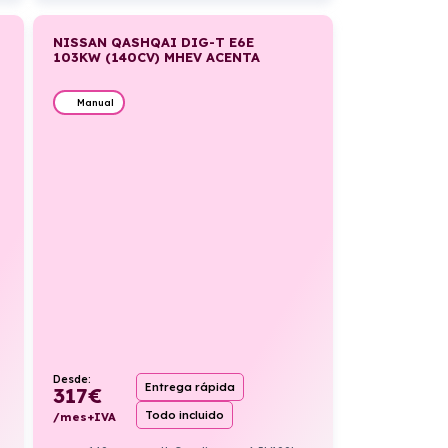
NISSAN QASHQAI DIG-T E6E
103KW (140CV) MHEV ACENTA
Manual
Desde:
Entrega rápida
317
€
Todo incluido
/mes+IVA