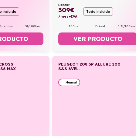
Desde:
309
€
 incluido
Todo incluido
/mes+IVA
Gasolina
5l/100km
100cv
Diésel
5,3l/100km
RODUCTO
VER PRODUCTO
RCROSS
PEUGEOT 208 5P ALLURE 100
CS6 MAX
S&S 6VEL.
Manual