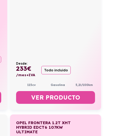
Desde:
233
€
Todo incluido
/mes+IVA
115cv
Gasolina
5,2l/100km
VER PRODUCTO
OPEL FRONTERA 1.2T XHT
HYBRID EDCT6 107KW
ULTIMATE