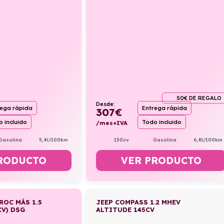
50€ DE REGALO
Desde:
rega rápida
Entrega rápida
307
€
 incluido
Todo incluido
/mes+IVA
Gasolina
5,4l/100km
150cv
Gasolina
6,8l/100km
RODUCTO
VER PRODUCTO
ROC MÁS 1.5
JEEP COMPASS 1.2 MHEV
CV) DSG
ALTITUDE 145CV