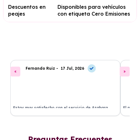
Descuentos en
Disponibles para vehículos
peajes
con etiqueta Cero Emisiones
Fernando Ruiz -
17 Jul, 2026
La
Estoy muy satisfecho con el servicio de Azahara
El proce
Renting. El coche está en perfectas condiciones y el
llegó rá
precio es muy competitivo.
buscan r
Preguntas Frecuentes