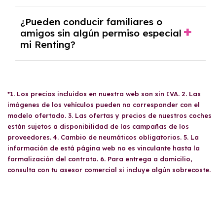
que esto conlleva una
penalización
entrada, dependiendo del estudio de
se paga una cuota fija mensual que incluye
económica
. Por lo tanto, es importante
viabilidad económica.
El proceso de solicitud de un
Renting
¿Pueden conducir familiares o
todos los gastos, sin necesidad de
revisar las condiciones del contrato antes de
comienza presentando la documentación
amigos sin algún permiso especial
desembolsar una cantidad inicial elevada.
tomar una decisión.
mi Renting?
requerida, que varía según si eres particular,
autónomo o empresa. Una vez que el
departamento de riesgos
evalúe tu aptitud,
Sí, tus
familiares y amigos
pueden conducir
se procederá a la firma del contrato. Tras
tu coche de
Renting
siempre y cuando tengan
abonar la primera cuota mensual, podrás
*1. Los precios incluidos en nuestra web son sin IVA. 2. Las
un
carné de conducir válido
. No hay
disfrutar de un vehículo pre-entrega hasta la
imágenes de los vehículos pueden no corresponder con el
restricciones específicas, pero es
llegada del coche contratado.
modelo ofertado. 3. Las ofertas y precios de nuestros coches
recomendable revisar las condiciones del
están sujetos a disponibilidad de las campañas de los
contrato para evitar sorpresas.
proveedores. 4. Cambio de neumáticos obligatorios. 5. La
información de está página web no es vinculante hasta la
formalización del contrato. 6. Para entrega a domicilio,
consulta con tu asesor comercial si incluye algún sobrecoste.