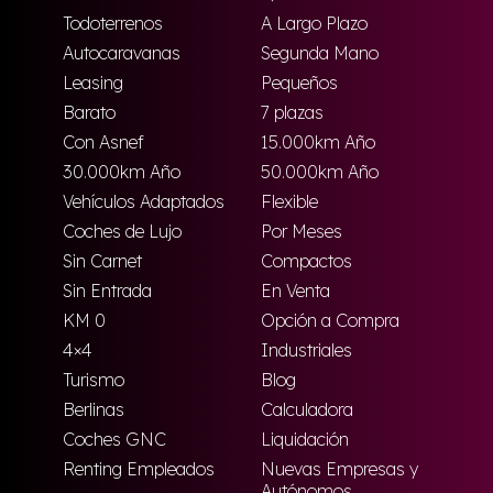
Todoterrenos
A Largo Plazo
Autocaravanas
Segunda Mano
Leasing
Pequeños
Barato
7 plazas
Con Asnef
15.000km Año
30.000km Año
50.000km Año
Vehículos Adaptados
Flexible
Coches de Lujo
Por Meses
Sin Carnet
Compactos
Sin Entrada
En Venta
KM 0
Opción a Compra
4×4
Industriales
Turismo
Blog
Berlinas
Calculadora
Coches GNC
Liquidación
Renting Empleados
Nuevas Empresas y
Autónomos