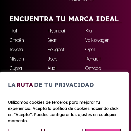
ENCUENTRA TU MARCA IDEAL
Fiat
Hyundai
Kia
Citroën
Seat
Volkswagen
Toyota
Peugeot
Opel
Nissan
Jeep
Renault
Cupra
Audi
Omoda
BMW
Dacia
Mazda
LA
RUTA
DE TU PRIVACIDAD
Skoda
Ford
Todas las marcas
Utilizamos cookies de terceros para mejorar tu
experiencia. Acepta la política de cookies haciendo click
© 2020 - 2026 Azahara Renting
en “Acepto”. Puedes configurar los ajustes en cualquier
Aviso legal y Privacidad
|
Política de cookies
|
Términos
momento.