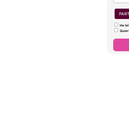
tintivo
Puertas
Emisiones
Consumo
0
5
620g/Km
18,4kWh/100
PAR
He le
Quier