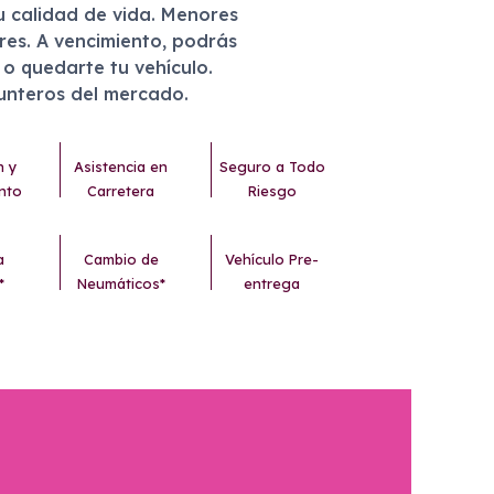
u calidad de vida. Menores
eres. A vencimiento, podrás
r o quedarte tu vehículo.
punteros del mercado.
n y
Asistencia en
Seguro a Todo
nto
Carretera
Riesgo
a
Cambio de
Vehículo Pre-
*
Neumáticos*
entrega