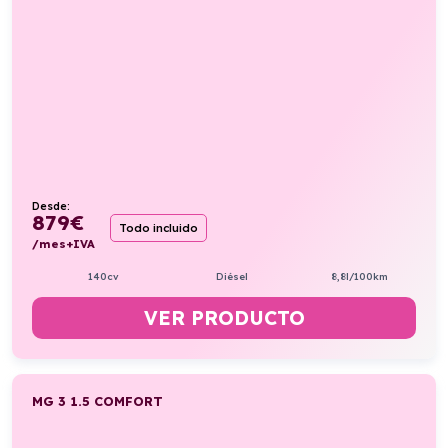
Desde:
879
€
Todo incluido
/mes+IVA
140cv
Diésel
8,8l/100km
VER PRODUCTO
MG 3 1.5 COMFORT