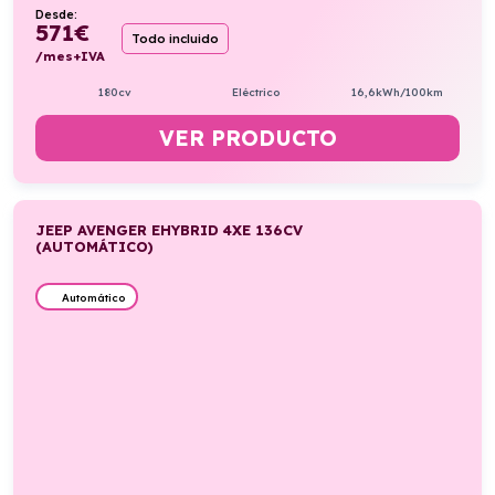
Desde:
571
€
Todo incluido
/mes+IVA
180cv
Eléctrico
16,6kWh/100km
VER PRODUCTO
JEEP AVENGER EHYBRID 4XE 136CV
(AUTOMÁTICO)
Automático