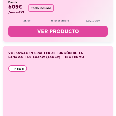
Desde:
605
€
Todo incluido
/mes+IVA
217cv
H. Enchufable
1,2l/100km
VER PRODUCTO
VOLKSWAGEN CRAFTER 35 FURGÓN BL TA
L4H3 2.0 TDI 103KW (140CV) – ISOTERMO
Manual