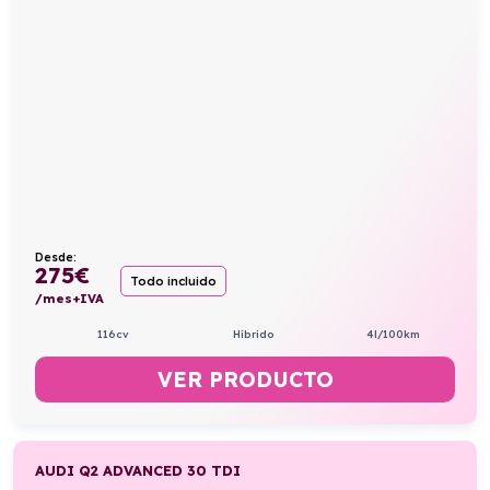
Desde:
275
€
Todo incluido
/mes+IVA
116cv
Híbrido
4l/100km
VER PRODUCTO
AUDI Q2 ADVANCED 30 TDI