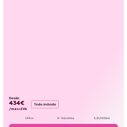
Desde:
434
€
Todo incluido
/mes+IVA
145cv
H. Gasolina
5,2l/100km