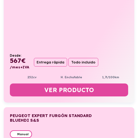
Desde:
567
€
Entrega rápida
Todo incluido
/mes+IVA
252cv
H. Enchufable
1,7l/100km
VER PRODUCTO
PEUGEOT EXPERT FURGÓN STANDARD
BLUEHDI S&S
Manual