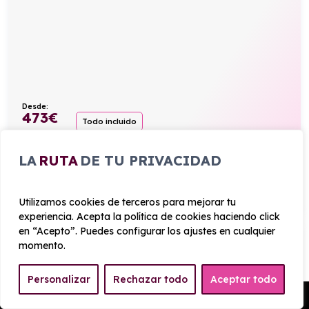
Desde:
473
€
Todo incluido
/mes+IVA
213cv
Híbrido
5,7l/100km
LA
RUTA
DE TU PRIVACIDAD
VER PRODUCTO
Utilizamos cookies de terceros para mejorar tu
experiencia. Acepta la política de cookies haciendo click
en “Acepto”. Puedes configurar los ajustes en cualquier
MINI COOPER 5 PUERTAS C FAVOURED 115KW
momento.
Personalizar
Rechazar todo
Aceptar todo
Automático
Pedir Presupuesto