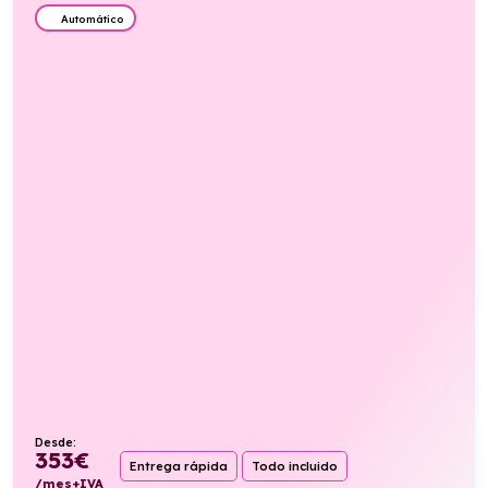
Automático
Desde:
353
€
Entrega rápida
Todo incluido
/mes+IVA