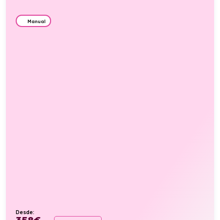
Manual
Desde:
358
€