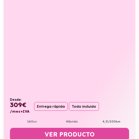
Desde:
309
€
Entrega rápida
Todo incluido
/mes+IVA
160cv
Híbrido
4,3l/100km
VER PRODUCTO