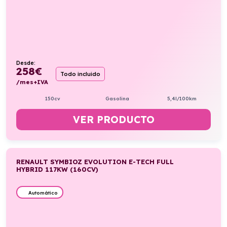
Desde:
258
€
Todo incluido
/mes+IVA
150cv
Gasolina
5,4l/100km
VER PRODUCTO
RENAULT SYMBIOZ EVOLUTION E-TECH FULL
HYBRID 117KW (160CV)
Automático