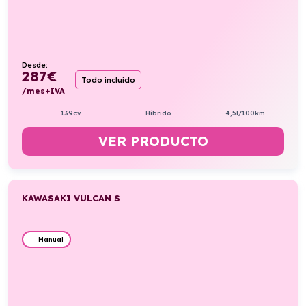
Desde:
287
€
Todo incluido
/mes+IVA
139cv
Híbrido
4,5l/100km
VER PRODUCTO
KAWASAKI VULCAN S
Manual