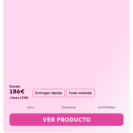
Desde:
186
€
Entrega rápida
Todo incluido
/mes+IVA
61cv
Gasolina
4,5l/100km
VER PRODUCTO