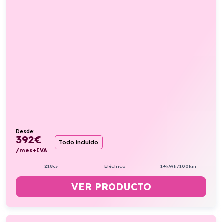
Desde:
392
€
Todo incluido
/mes+IVA
218cv
Eléctrico
14kWh/100km
VER PRODUCTO