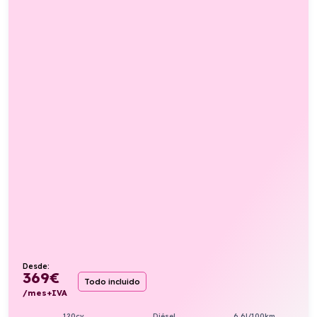
Desde:
369
€
Todo incluido
/mes+IVA
120cv
Diésel
6,6l/100km