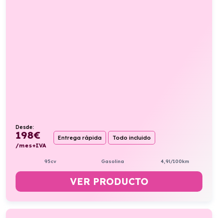
Desde:
198
€
Entrega rápida
Todo incluido
/mes+IVA
95cv
Gasolina
4,9l/100km
VER PRODUCTO