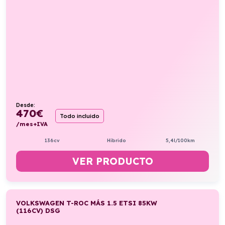
Desde:
470
€
Todo incluido
/mes+IVA
136cv
Híbrido
5,4l/100km
VER PRODUCTO
VOLKSWAGEN T-ROC MÁS 1.5 ETSI 85KW
(116CV) DSG