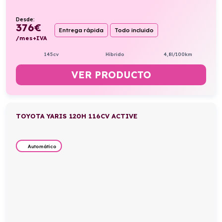
Desde:
376
€
Entrega rápida
Todo incluido
/mes+IVA
145cv
Híbrido
4,8l/100km
VER PRODUCTO
TOYOTA YARIS 120H 116CV ACTIVE
Automático