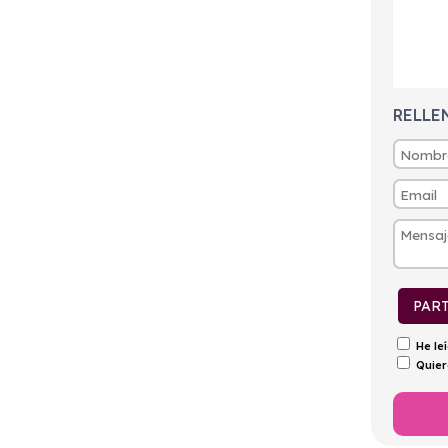
tintivo
Puertas
Emisiones
Consumo
ECO
5
158g/Km
7l/100km
RELLE
PAR
He le
Quier