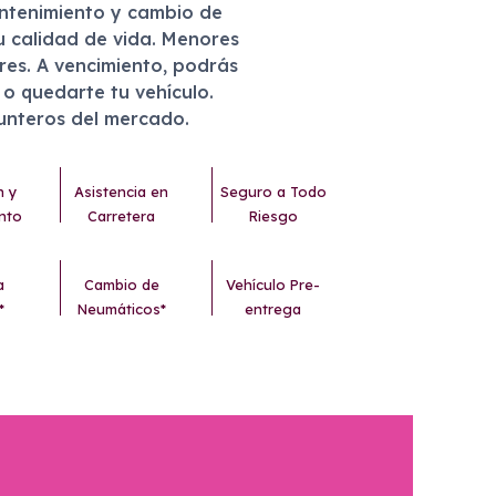
antenimiento y cambio de
u calidad de vida. Menores
eres. A vencimiento, podrás
r o quedarte tu vehículo.
punteros del mercado.
n y
Asistencia en
Seguro a Todo
nto
Carretera
Riesgo
a
Cambio de
Vehículo Pre-
*
Neumáticos*
entrega