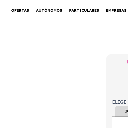
OFERTAS
AUTÓNOMOS
PARTICULARES
EMPRESAS
 Sky MHEV
clusive-Line
ELIGE
3