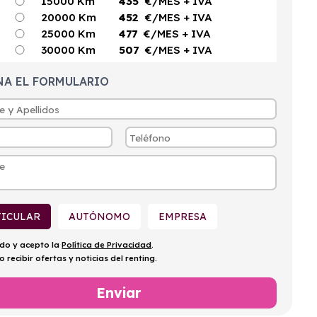
15000 Km
435
€/MES
+ IVA
20000 Km
452
€/MES
+ IVA
25000 Km
477
€/MES
+ IVA
30000 Km
507
€/MES
+ IVA
NA EL FORMULARIO
TICULAR
AUTÓNOMO
EMPRESA
ído y acepto la
Política de Privacidad
.
o recibir ofertas y noticias del renting.