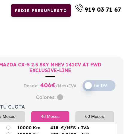
919 03 71 67
PEDIR PRESUPUESTO
MAZDA CX-5 2.5 SKY MHEV 141CV AT FWD
EXCLUSIVE-LINE
406
€
Desde:
/Mes+IVA
Sin IVA
Colores:
 TU CUOTA
6 Meses
48 Meses
60 Meses
10000 Km
418
€/MES
+ IVA