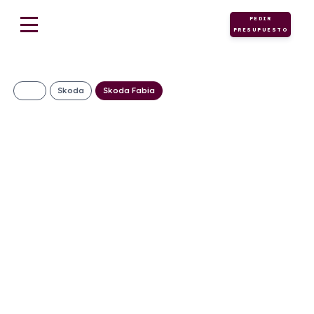
PEDIR
PRESUPUESTO
Skoda
Skoda Fabia
Skoda Fabia 1.0
TSI DSG Selection
299€/Mes
Desde:
+ IVA
Gasolina
Automático
115cv
C