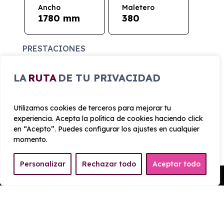
Ancho
Maletero
1780 mm
380
PRESTACIONES
Velocidad
LA
RUTA
DE TU PRIVACIDAD
Cilindrada
máxima
999 cc
202 km/h
Utilizamos cookies de terceros para mejorar tu
experiencia. Acepta la política de cookies haciendo click
Aceleración
Tracción
en “Acepto”. Puedes configurar los ajustes en cualquier
10 seg
Delantera
momento.
CONSUMO Y EMISIONES
Personalizar
Rechazar todo
Aceptar todo
Pedir Presupuesto
Emisiones
119 g/km