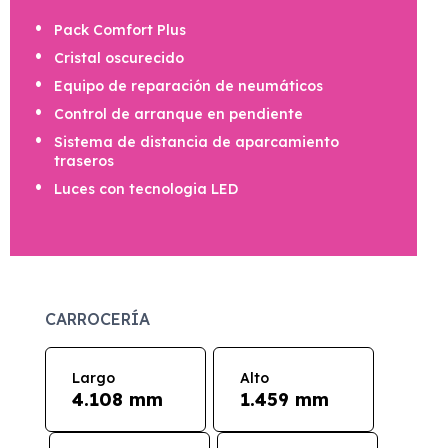
Pack Comfort Plus
Cristal oscurecido
Equipo de reparación de neumáticos
Control de arranque en pendiente
Sistema de distancia de aparcamiento
traseros
Luces con tecnologia LED
CARROCERÍA
Largo
Alto
4.108 mm
1.459 mm