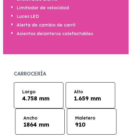
Limitador de velocidad
Luces LED
Alerta de cambio de carril
Asientos delanteros calefactables
CARROCERÍA
Largo
Alto
4.758 mm
1.659 mm
Ancho
Maletero
1864 mm
910