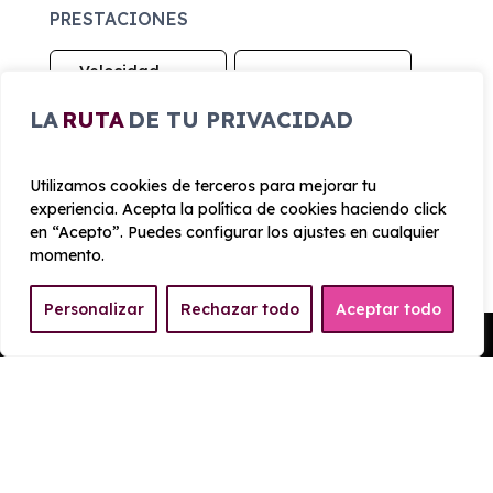
PRESTACIONES
Velocidad
Cilindrada
máxima
1.968 cc
LA
RUTA
DE TU PRIVACIDAD
205 km/h
Aceleración
Tracción
Utilizamos cookies de terceros para mejorar tu
10 seg
Delantera
experiencia. Acepta la política de cookies haciendo click
en “Acepto”. Puedes configurar los ajustes en cualquier
momento.
CONSUMO Y EMISIONES
Personalizar
Rechazar todo
Aceptar todo
Emisiones
Pedir Presupuesto
139 g/km