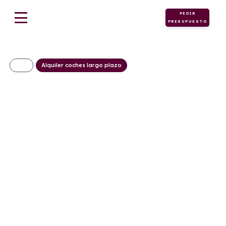
PEDIR
PRESUPUESTO
Alquiler coches largo plazo
SKODA Kodiaq 2.0
TDI DSG Selection
555€/Mes
Desde:
+ IVA
Diésel
Automático
150cv
C