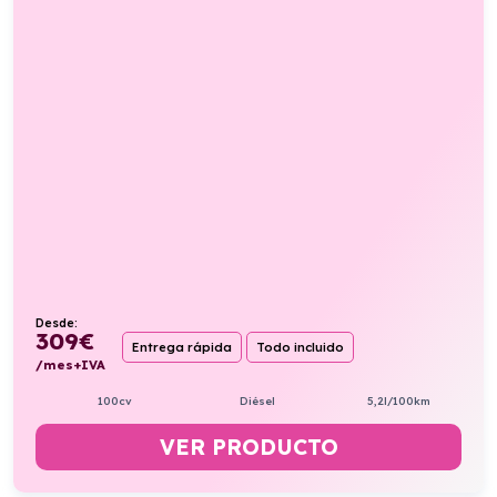
Desde:
309
€
Entrega rápida
Todo incluido
/mes+IVA
100cv
Diésel
5,2l/100km
VER PRODUCTO