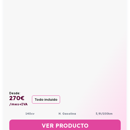
Desde:
270
€
Todo incluido
/mes+IVA
140cv
H. Gasolina
5,9l/100km
VER PRODUCTO