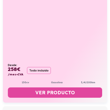
Desde:
258
€
Todo incluido
/mes+IVA
150cv
Gasolina
5,4l/100km
VER PRODUCTO