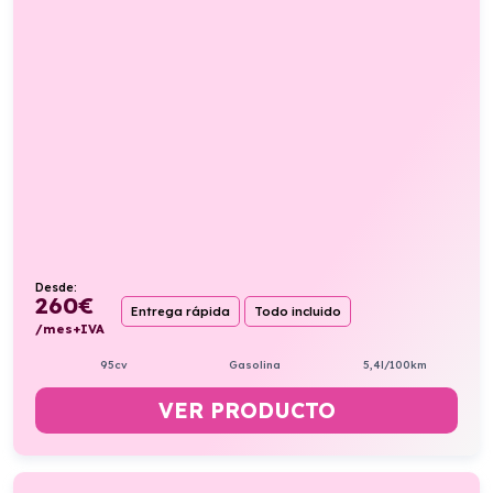
Desde:
260
€
Entrega rápida
Todo incluido
/mes+IVA
95cv
Gasolina
5,4l/100km
VER PRODUCTO