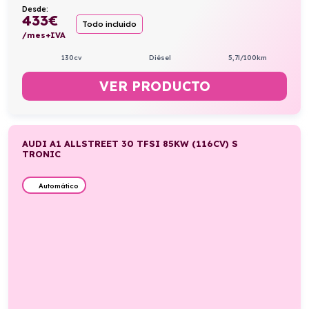
Desde:
433
€
Todo incluido
/mes+IVA
130cv
Diésel
5,7l/100km
VER PRODUCTO
AUDI A1 ALLSTREET 30 TFSI 85KW (116CV) S
TRONIC
Automático