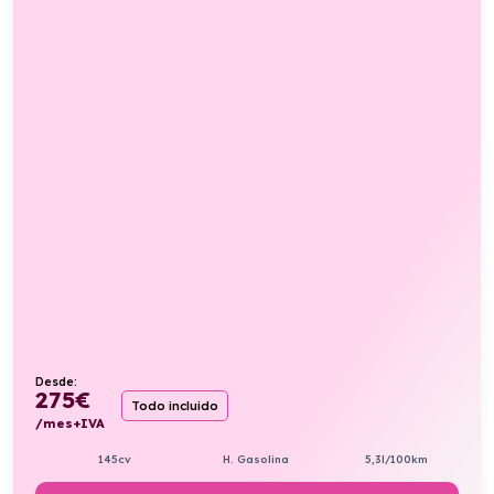
Desde:
275
€
Todo incluido
/mes+IVA
145cv
H. Gasolina
5,3l/100km