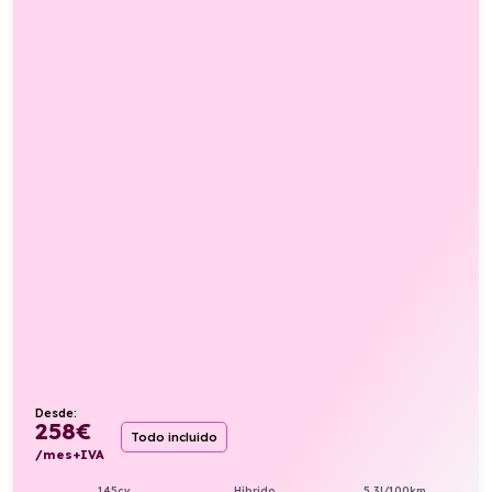
Desde:
258
€
Todo incluido
/mes+IVA
145cv
Híbrido
5,3l/100km