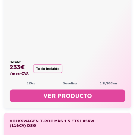
Desde:
233
€
Todo incluido
/mes+IVA
115cv
Gasolina
5,2l/100km
VER PRODUCTO
VOLKSWAGEN T-ROC MÁS 1.5 ETSI 85KW
(116CV) DSG