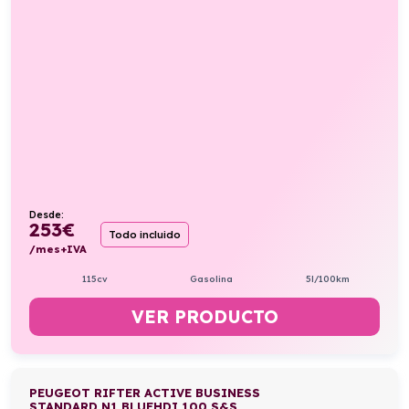
Desde:
253
€
Todo incluido
/mes+IVA
115cv
Gasolina
5l/100km
VER PRODUCTO
PEUGEOT RIFTER ACTIVE BUSINESS
STANDARD N1 BLUEHDI 100 S&S