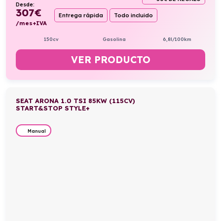
Desde:
307
€
Entrega rápida
Todo incluido
/mes+IVA
150cv
Gasolina
6,8l/100km
VER PRODUCTO
SEAT ARONA 1.0 TSI 85KW (115CV)
START&STOP STYLE+
Manual