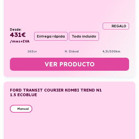
REGALO
Desde:
431
€
Entrega rápida
Todo incluido
/mes+IVA
163cv
H. Diésel
4,5l/100km
VER PRODUCTO
FORD TRANSIT COURIER KOMBI TREND N1
1.5 ECOBLUE
Manual