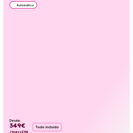
Automático
Desde:
349
€
Todo incluido
/mes+IVA