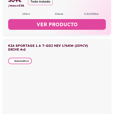
Todo incluido
/mes+IVA
100cv
Diésel
5,3l/100km
VER PRODUCTO
KIA SPORTAGE 1.6 T-GDI HEV 176KW (239CV)
DRIVE 4×2
Automático