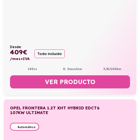
Desde:
409
€
Todo incluido
/mes+IVA
145cv
H. Gasolina
5,8l/100km
VER PRODUCTO
OPEL FRONTERA 1.2T XHT HYBRID EDCT6
107KW ULTIMATE
Automático