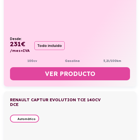
Desde:
231
€
Todo incluido
/mes+IVA
100cv
Gasolina
5,2l/100km
VER PRODUCTO
RENAULT CAPTUR EVOLUTION TCE 140CV
DCE
Automático