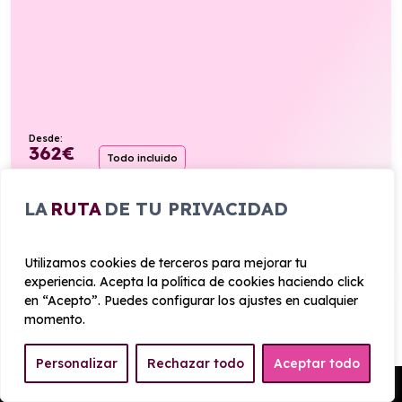
Desde:
362
€
Todo incluido
/mes+IVA
224cv
Híbrido
5,4l/100km
LA
RUTA
DE TU PRIVACIDAD
VER PRODUCTO
Utilizamos cookies de terceros para mejorar tu
experiencia. Acepta la política de cookies haciendo click
en “Acepto”. Puedes configurar los ajustes en cualquier
OPEL CORSA 1.2T XHL GS 100CV
momento.
Personalizar
Rechazar todo
Aceptar todo
Manual
Pedir Presupuesto