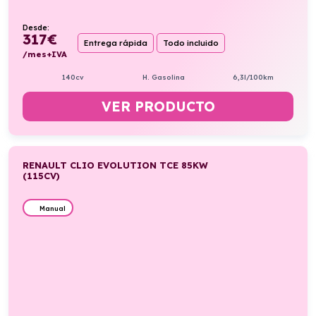
Desde:
317
€
Entrega rápida
Todo incluido
/mes+IVA
140cv
H. Gasolina
6,3l/100km
VER PRODUCTO
RENAULT CLIO EVOLUTION TCE 85KW
(115CV)
Manual