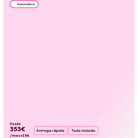
Automático
Desde:
353
€
Entrega rápida
Todo incluido
/mes+IVA