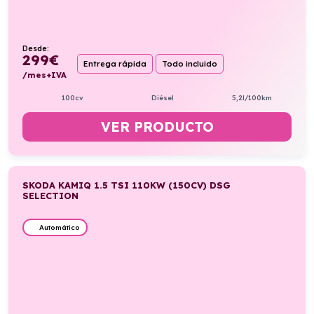
Desde:
299
€
Entrega rápida
Todo incluido
/mes+IVA
100cv
Diésel
5,2l/100km
VER PRODUCTO
SKODA KAMIQ 1.5 TSI 110KW (150CV) DSG
SELECTION
Automático