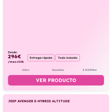
Desde:
296
€
Entrega rápida
Todo incluido
/mes+IVA
116cv
Gasolina
5,7l/100km
VER PRODUCTO
JEEP AVENGER E-HYBRID ALTITUDE