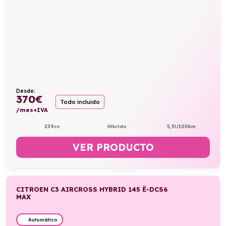
Desde:
370
€
Todo incluido
/mes+IVA
239cv
Híbrido
5,5l/100km
VER PRODUCTO
CITROEN C3 AIRCROSS HYBRID 145 Ë-DCS6
MAX
Automático