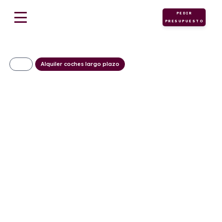
PEDIR
PRESUPUESTO
Alquiler coches largo plazo
KIA Sportage 1.6 T-
GDi HEV 176kW
(239CV) Drive 4×2
370€/Mes
Desde:
+ IVA
Híbrido
Automático
239cv
ECO