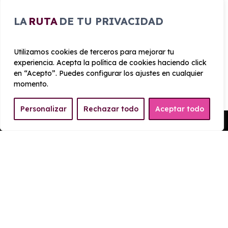
Velocidad
Cilindrada
máxima
LA
RUTA
DE TU PRIVACIDAD
1.598 cc
196 km/h
Utilizamos cookies de terceros para mejorar tu
Aceleración
Tracción
experiencia. Acepta la política de cookies haciendo click
8 seg
Delantera
en “Acepto”. Puedes configurar los ajustes en cualquier
momento.
CONSUMO Y EMISIONES
Personalizar
Rechazar todo
Aceptar todo
Pedir Presupuesto
Emisiones
126 g/km
EQUIPAMIENTO KIA
Sportage 1.6 T-GDi HEV