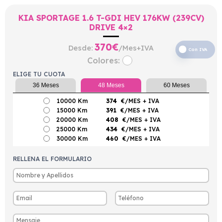
KIA SPORTAGE 1.6 T-GDI HEV 176KW (239CV)
DRIVE 4×2
370
€
Desde:
/Mes+IVA
Con IVA
Colores:
ELIGE TU CUOTA
36 Meses
48 Meses
60 Meses
10000 Km
374
€/MES
+ IVA
15000 Km
391
€/MES
+ IVA
20000 Km
408
€/MES
+ IVA
25000 Km
434
€/MES
+ IVA
30000 Km
460
€/MES
+ IVA
RELLENA EL FORMULARIO