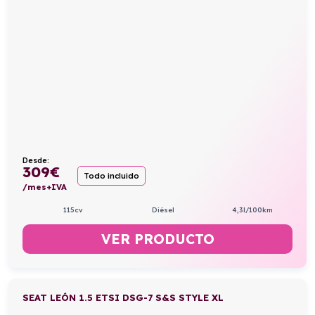
Desde:
309
€
Todo incluido
/mes+IVA
115cv
Diésel
4,3l/100km
VER PRODUCTO
SEAT LEÓN 1.5 ETSI DSG-7 S&S STYLE XL