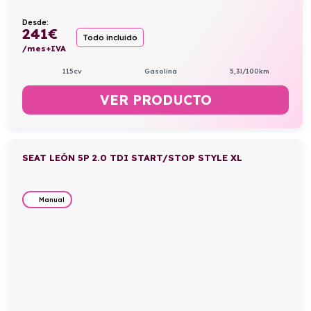
Desde:
241
€
Todo incluido
/mes+IVA
115cv
Gasolina
5,3l/100km
VER PRODUCTO
SEAT LEÓN 5P 2.0 TDI START/STOP STYLE XL
Manual