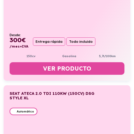
Desde:
300
€
Entrega rápida
Todo incluido
/mes+IVA
150cv
Gasolina
5,7l/100km
VER PRODUCTO
SEAT ATECA 2.0 TDI 110KW (150CV) DSG
STYLE XL
Automático