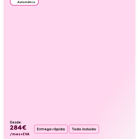
Automático
Desde:
284
€
Entrega rápida
Todo incluido
/mes+IVA