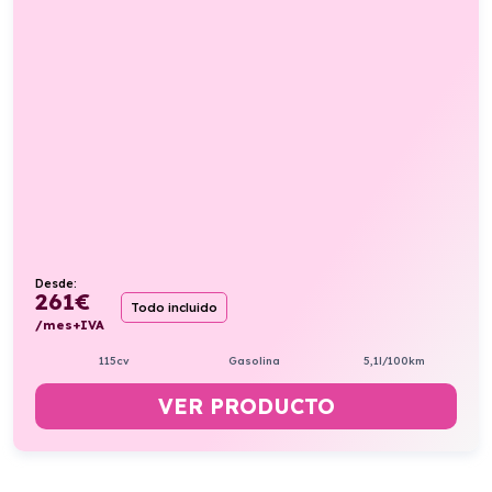
Desde:
261
€
Todo incluido
/mes+IVA
115cv
Gasolina
5,1l/100km
VER PRODUCTO