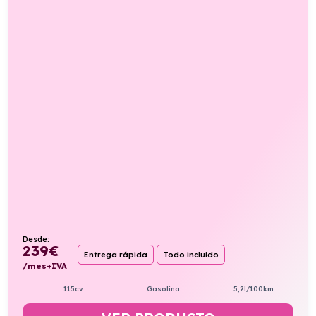
Desde:
239
€
Entrega rápida
Todo incluido
/mes+IVA
115cv
Gasolina
5,2l/100km