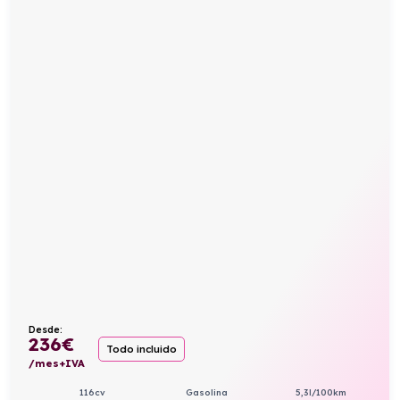
Desde:
236
€
Todo incluido
/mes+IVA
116cv
Gasolina
5,3l/100km