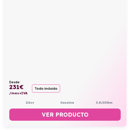
Desde:
231
€
Todo incluido
/mes+IVA
116cv
Gasolina
5,3l/100km
VER PRODUCTO