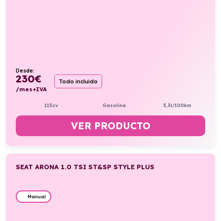
Desde:
230
€
Todo incluido
/mes+IVA
115cv
Gasolina
5,3l/100km
VER PRODUCTO
SEAT ARONA 1.0 TSI ST&SP STYLE PLUS
Manual