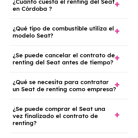
¿Cuánto cuesta el renting del Seat
en Córdoba ?
El precio del renting del modelo Seat en
¿Qué tipo de combustible utiliza el
Córdoba es de 239€ a 425€ al mes.
modelo Seat?
El modelo Seat funciona con Diesel, Gasolina,
¿Se puede cancelar el contrato de
Híbrido gasolina.
renting del Seat antes de tiempo?
Generalmente, puedes rescindir el contrato,
¿Qué se necesita para contratar
pero puede haber penalizaciones por
un Seat de renting como empresa?
cancelación anticipada. Es importante revisar
las condiciones del contrato y hablar con un
Necesitarás el CIF de la empresa,
experto que te asesore.
¿Se puede comprar el Seat una
documentación financiera y, en algunos
vez finalizado el contrato de
casos, un informe de solvencia de la empresa
renting?
y un pago inicial.
Sí, en algunos casos, al final del contrato de