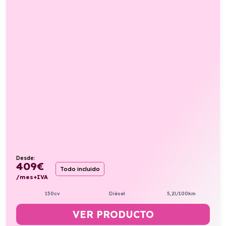
Desde:
409
€
Todo incluido
/mes+IVA
150cv
Diésel
5,2l/100km
VER PRODUCTO