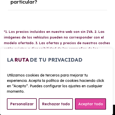
particular?
Se requiere DNI/NIE, justificante de ingresos
y, en algunos casos, una consulta de solvencia
crediticia y un pago inicial.
*1. Los precios incluidos en nuestra web son sin IVA. 2. Las
imágenes de los vehículos pueden no corresponder con el
modelo ofertado. 3. Las ofertas y precios de nuestros coches
están sujetos a disponibilidad de las campañas de los
proveedores. 4. Cambio de neumáticos obligatorios. 5. La
LA
RUTA
DE TU PRIVACIDAD
información de está página web no es vinculante hasta la
formalización del contrato. 6. Para entrega a domicilio,
consulta con tu asesor comercial si incluye algún sobrecoste.
Utilizamos cookies de terceros para mejorar tu
experiencia. Acepta la política de cookies haciendo click
en “Acepto”. Puedes configurar los ajustes en cualquier
momento.
AZAHARA RENTING EN LOS
Personalizar
Rechazar todo
Aceptar todo
MEDIOS
Pedir Presupuesto