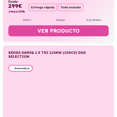
Desde:
299
€
Entrega rápida
Todo incluido
/mes+IVA
100cv
Diésel
5,2l/100km
VER PRODUCTO
SKODA KAMIQ 1.5 TSI 110KW (150CV) DSG
SELECTION
Automático