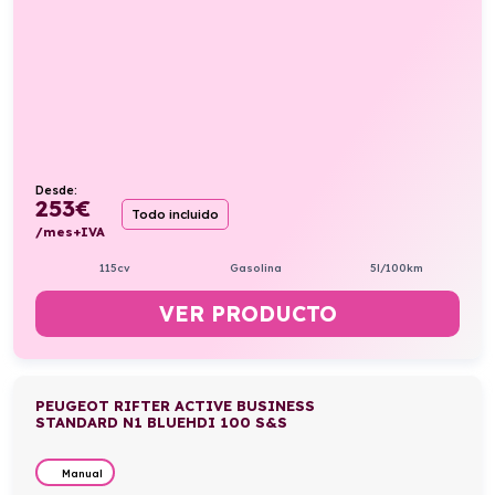
Desde:
253
€
Todo incluido
/mes+IVA
115cv
Gasolina
5l/100km
VER PRODUCTO
PEUGEOT RIFTER ACTIVE BUSINESS
STANDARD N1 BLUEHDI 100 S&S
Manual