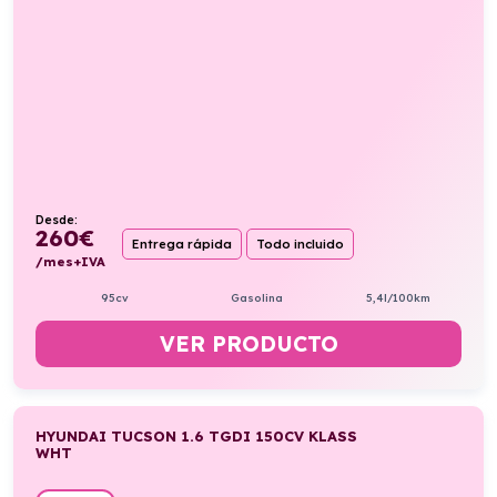
Desde:
260
€
Entrega rápida
Todo incluido
/mes+IVA
95cv
Gasolina
5,4l/100km
VER PRODUCTO
HYUNDAI TUCSON 1.6 TGDI 150CV KLASS
WHT