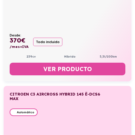
Desde:
370
€
Todo incluido
/mes+IVA
239cv
Híbrido
5,5l/100km
VER PRODUCTO
CITROEN C3 AIRCROSS HYBRID 145 Ë-DCS6
MAX
Automático