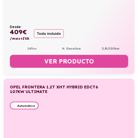
Desde:
409
€
Todo incluido
/mes+IVA
145cv
H. Gasolina
5,8l/100km
VER PRODUCTO
OPEL FRONTERA 1.2T XHT HYBRID EDCT6
107KW ULTIMATE
Automático