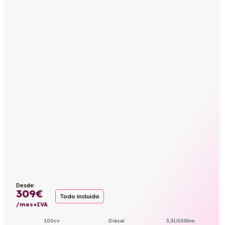
Desde:
309
€
Todo incluido
/mes+IVA
100cv
Diésel
5,3l/100km