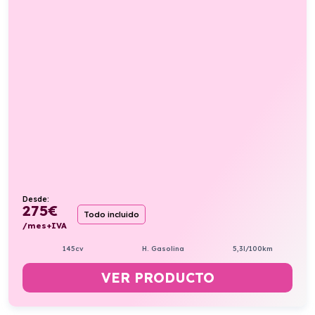
Desde:
275
€
Todo incluido
/mes+IVA
145cv
H. Gasolina
5,3l/100km
VER PRODUCTO