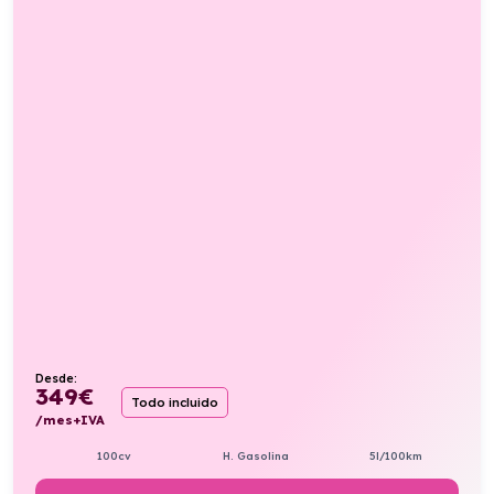
Desde:
349
€
Todo incluido
/mes+IVA
100cv
H. Gasolina
5l/100km