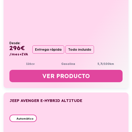
Desde:
296
€
Entrega rápida
Todo incluido
/mes+IVA
116cv
Gasolina
5,7l/100km
VER PRODUCTO
JEEP AVENGER E-HYBRID ALTITUDE
Automático