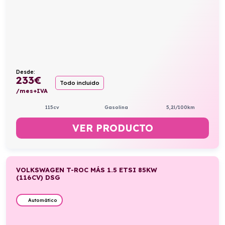
Desde:
233
€
Todo incluido
/mes+IVA
115cv
Gasolina
5,2l/100km
VER PRODUCTO
VOLKSWAGEN T-ROC MÁS 1.5 ETSI 85KW
(116CV) DSG
Automático