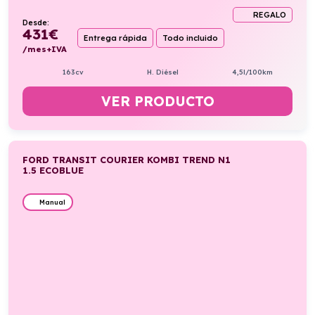
REGALO
Desde:
431
€
Entrega rápida
Todo incluido
/mes+IVA
163cv
H. Diésel
4,5l/100km
VER PRODUCTO
FORD TRANSIT COURIER KOMBI TREND N1
1.5 ECOBLUE
Manual