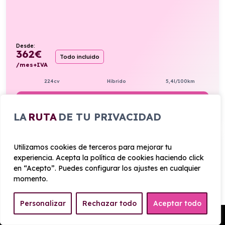
Desde:
362
€
Todo incluido
/mes+IVA
224cv
Híbrido
5,4l/100km
VER PRODUCTO
LA
RUTA
DE TU PRIVACIDAD
OPEL CORSA 1.2T XHL GS 100CV
Utilizamos cookies de terceros para mejorar tu
experiencia. Acepta la política de cookies haciendo click
en “Acepto”. Puedes configurar los ajustes en cualquier
Manual
momento.
Personalizar
Rechazar todo
Aceptar todo
Pedir Presupuesto