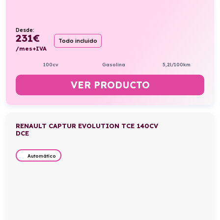
Desde:
231
€
Todo incluido
/mes+IVA
100cv
Gasolina
5,2l/100km
VER PRODUCTO
RENAULT CAPTUR EVOLUTION TCE 140CV
DCE
Automático