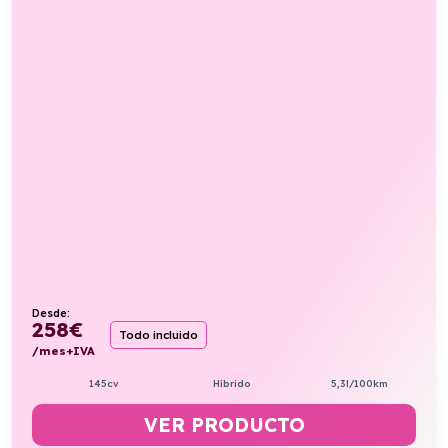
Desde:
258
€
Todo incluido
/mes+IVA
145cv
Híbrido
5,3l/100km
VER PRODUCTO