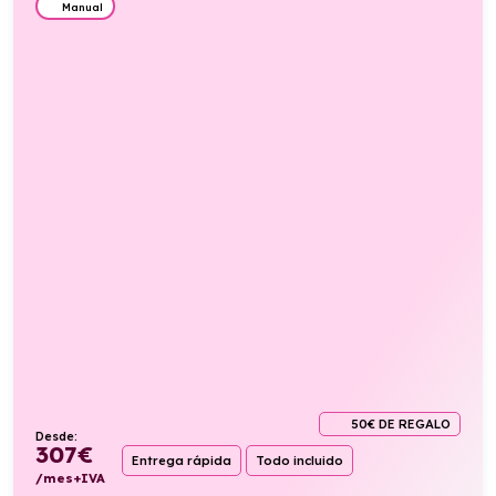
Manual
50€ DE REGALO
Desde:
307
€
Entrega rápida
Todo incluido
/mes+IVA