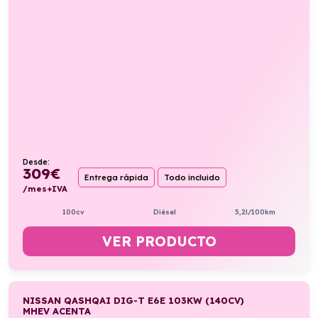
Desde:
309
€
Entrega rápida
Todo incluido
/mes+IVA
100cv
Diésel
5,2l/100km
VER PRODUCTO
NISSAN QASHQAI DIG-T E6E 103KW (140CV)
MHEV ACENTA