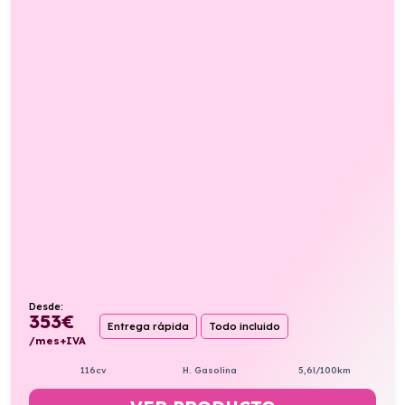
Desde:
353
€
Entrega rápida
Todo incluido
/mes+IVA
116cv
H. Gasolina
5,6l/100km