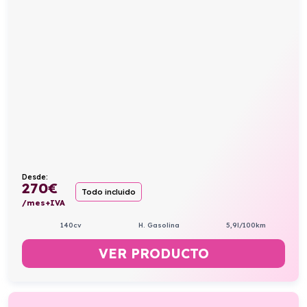
Desde:
270
€
Todo incluido
/mes+IVA
140cv
H. Gasolina
5,9l/100km
VER PRODUCTO