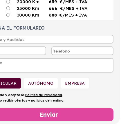
20000 Km
639
€/MES
+ IVA
25000 Km
666
€/MES
+ IVA
30000 Km
688
€/MES
+ IVA
NA EL FORMULARIO
TICULAR
AUTÓNOMO
EMPRESA
ído y acepto la
Política de Privacidad
.
o recibir ofertas y noticias del renting.