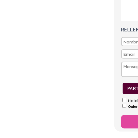
tintivo
Puertas
Emisiones
Consumo
ECO
5
185g/Km
8,1l/100km
RELLE
PAR
He le
Quier