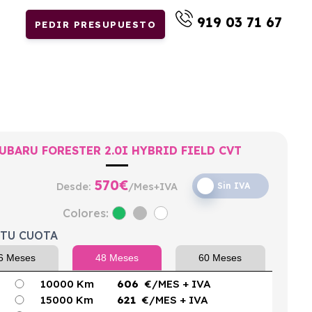
919 03 71 67
PEDIR PRESUPUESTO
UBARU FORESTER 2.0I HYBRID FIELD CVT
570
€
Desde:
/Mes+IVA
Sin IVA
Colores:
 TU CUOTA
6 Meses
48 Meses
60 Meses
10000 Km
606
€/MES
+ IVA
15000 Km
621
€/MES
+ IVA