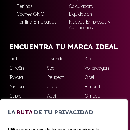
Berlinas
Calculadora
Coches GNC
Liquidación
Renting Empleados
Nuevas Empresas y
Autónomos
ENCUENTRA TU MARCA IDEAL
Fiat
Hyundai
Kia
Citroën
Seat
Volkswagen
Toyota
Peugeot
Opel
Nissan
Jeep
Renault
Cupra
Audi
Omoda
BMW
Dacia
Mazda
LA
RUTA
DE TU PRIVACIDAD
Skoda
Ford
Todas las marcas
Utilizamos cookies de terceros para mejorar tu