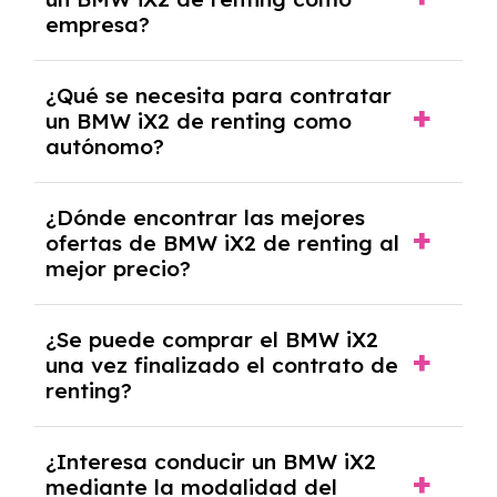
crediticia y un pago inicial.
empresa?
Necesitarás el CIF de la empresa,
¿Qué se necesita para contratar
documentación financiera y, en algunos
un BMW iX2 de renting como
casos, un informe de solvencia de la empresa
autónomo?
y un pago inicial.
Se necesita DNI/NIE, alta en el régimen de
¿Dónde encontrar las mejores
autónomos, justificante de ingresos y, en
ofertas de BMW iX2 de renting al
algunos casos, un informe fiscal y un pago
mejor precio?
inicial.
En nuestra página web podrás encontrar las
¿Se puede comprar el BMW iX2
mejores ofertas de vehículos de renting con
una vez finalizado el contrato de
todos los gastos incluidos y sin pagar
renting?
entradas.
Sí, en algunos casos, al final del contrato de
¿Interesa conducir un BMW iX2
renting se puede adquirir el coche. En este
mediante la modalidad del
caso tendrán que analizar los años, la