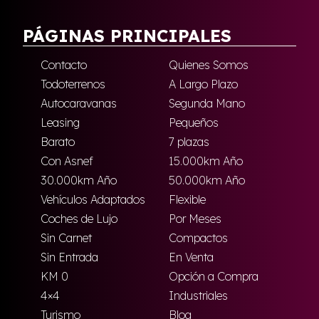
PÁGINAS PRINCIPALES
Contacto
Quienes Somos
Todoterrenos
A Largo Plazo
Autocaravanas
Segunda Mano
Leasing
Pequeños
Barato
7 plazas
Con Asnef
15.000km Año
30.000km Año
50.000km Año
Vehículos Adaptados
Flexible
Coches de Lujo
Por Meses
Sin Carnet
Compactos
Sin Entrada
En Venta
KM 0
Opción a Compra
4×4
Industriales
Turismo
Blog