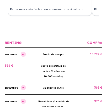
Estoy muy satisfecho con el servicio de Azahara
El proce
Renting. El coche está en perfectas condiciones y el
llegó rá
precio es muy competitivo.
buscan r
RENTING
COMPRA
60.792 €
INCLUIDO
Precio de compra
596 €
Cuota orientativa del
renting (5 años con
10.000km/año)
365 €
INCLUIDO
Impuestos (Año)
973 €
INCLUIDO
Neumáticos (1 cambio de
todas las ruedas)