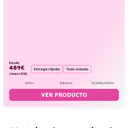
Desde:
489
€
Entrega rápida
Todo incluido
/mes+IVA
204cv
Eléctrico
16,1kWh/100km
VER PRODUCTO