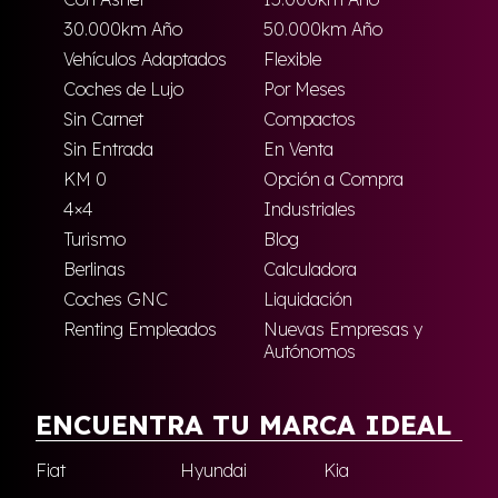
30.000km Año
50.000km Año
Vehículos Adaptados
Flexible
Coches de Lujo
Por Meses
Sin Carnet
Compactos
Sin Entrada
En Venta
KM 0
Opción a Compra
4×4
Industriales
Turismo
Blog
Berlinas
Calculadora
Coches GNC
Liquidación
Renting Empleados
Nuevas Empresas y
Autónomos
ENCUENTRA TU MARCA IDEAL
Fiat
Hyundai
Kia