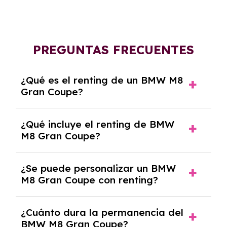
PREGUNTAS FRECUENTES
¿Qué es el renting de un BMW M8
Gran Coupe?
El renting de un BMW M8 Gran Coupe es un
¿Qué incluye el renting de BMW
contrato de alquiler a largo plazo en el que
M8 Gran Coupe?
pagas una cuota mensual fija por el uso del
coche durante un periodo determinado,
El renting incluye el uso y disfrute del coche,
generalmente entre 2 y 5 años.
¿Se puede personalizar un BMW
seguro a todo riesgo, mantenimiento,
M8 Gran Coupe con renting?
reparaciones, impuestos, asistencia en
carretera y gestión de la documentación.
Sí, puedes personalizar el coche con ciertas
¿Cuánto dura la permanencia del
opciones y equipamiento adicional, siempre y
BMW M8 Gran Coupe?