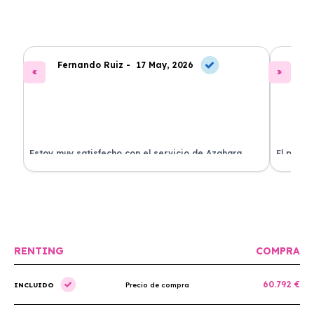
Fernando Ruiz -
17 May, 2026
La
Estoy muy satisfecho con el servicio de Azahara
El proce
Renting. El coche está en perfectas condiciones y el
llegó rá
precio es muy competitivo.
buscan r
RENTING
COMPRA
60.792 €
INCLUIDO
Precio de compra