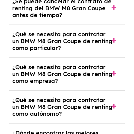
¿Se puede cancelar el contrato de
tendrás que pagar ningún tipo de entrada
renting del BMW M8 Gran Coupe
salvo en casos que lo exija el proveedor
antes de tiempo?
debido al resultado del estudio de viabilidad
económica.
Generalmente, puedes rescindir el contrato,
¿Qué se necesita para contratar
pero puede haber penalizaciones por
un BMW M8 Gran Coupe de renting
cancelación anticipada. Es importante revisar
como particular?
las condiciones del contrato y hablar con un
experto que te asesore.
Se requiere DNI/NIE, justificante de ingresos
¿Qué se necesita para contratar
y, en algunos casos, una consulta de solvencia
un BMW M8 Gran Coupe de renting
crediticia y un pago inicial.
como empresa?
Necesitarás el CIF de la empresa,
¿Qué se necesita para contratar
documentación financiera y, en algunos
un BMW M8 Gran Coupe de renting
casos, un informe de solvencia de la empresa
como autónomo?
y un pago inicial.
Se necesita DNI/NIE, alta en el régimen de
¿Dónde encontrar las mejores