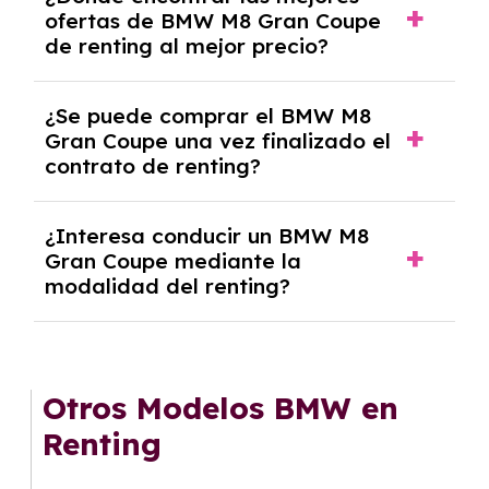
autónomos, justificante de ingresos y, en
ofertas de BMW M8 Gran Coupe
algunos casos, un informe fiscal y un pago
de renting al mejor precio?
inicial.
En nuestra página web podrás encontrar las
¿Se puede comprar el BMW M8
mejores ofertas de vehículos de renting con
Gran Coupe una vez finalizado el
todos los gastos incluidos y sin pagar
contrato de renting?
entradas.
Sí, en algunos casos, al final del contrato de
¿Interesa conducir un BMW M8
renting se puede adquirir el coche. En este
Gran Coupe mediante la
caso tendrán que analizar los años, la
modalidad del renting?
cantidad de kilómetros recorridos y el coste
del mercado actual.
El renting puede ser ventajoso si prefieres una
cuota fija mensual, sin preocuparte de
mantenimiento, seguro o depreciación, y si te
Otros Modelos BMW en
gusta cambiar de coche cada pocos años.
Renting