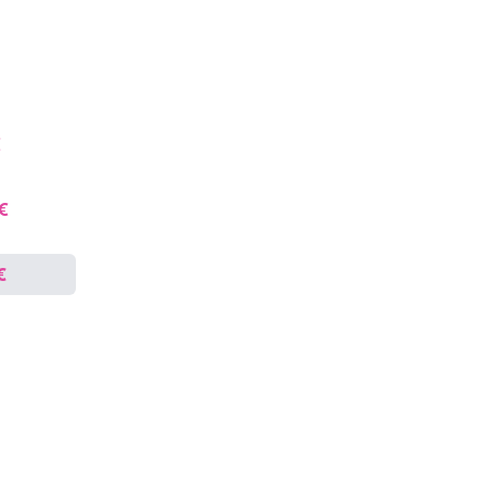
€
 €
€