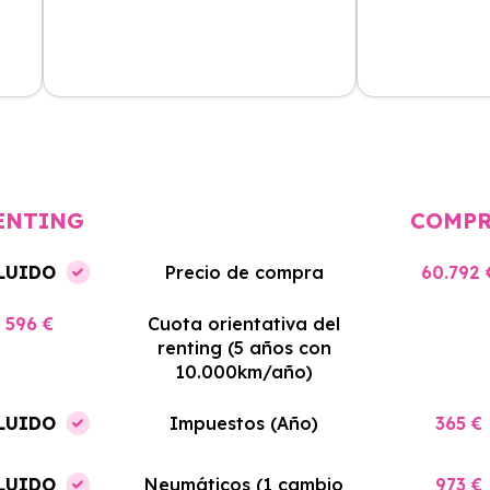
cio
El proceso de alquiler fue muy
Azahara Rentin
tá
sencillo, y el coche llegó rápido.
servicio de cal
cio
Totalmente recomendado para
facilidades y si
quienes buscan renting.
contrato. Muy 
ENTING
COMP
LUIDO
Precio de compra
60.792 
596 €
Cuota orientativa del
renting (5 años con
10.000km/año)
LUIDO
Impuestos (Año)
365 €
LUIDO
Neumáticos (1 cambio
973 €