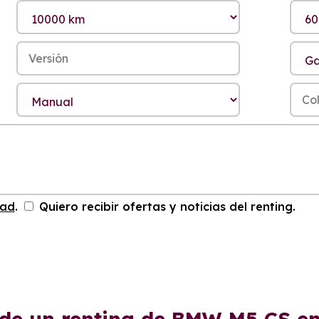
dad
.
Quiero recibir ofertas y noticias del renting.
 de un renting de BMW M5 CS e