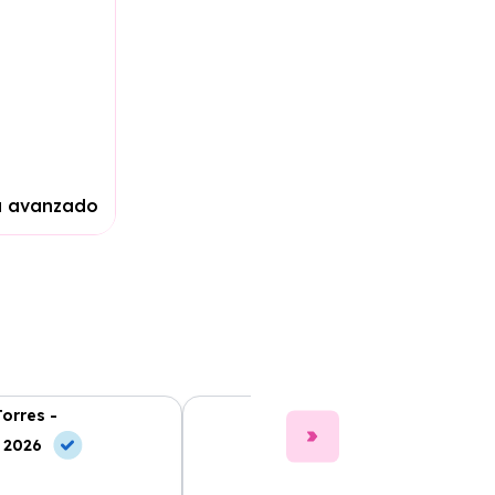
a avanzado
Torres -
Clara Gómez -
, 2026
10 May, 2026