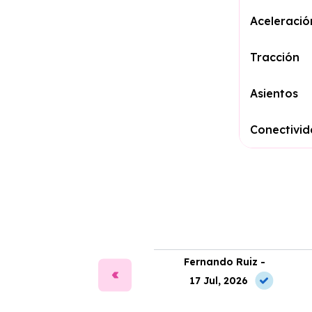
Aceleració
Tracción
Asientos
Conectivi
ía Martín -
Fernando Ruiz -
2 Jun, 2026
17 Jul, 2026