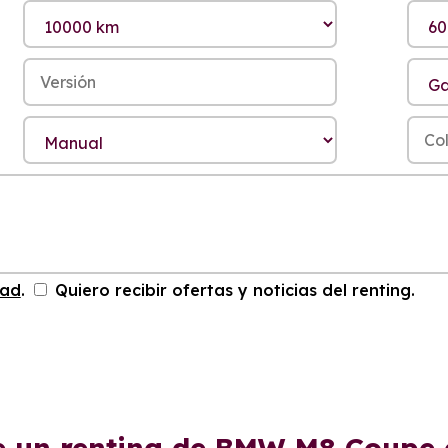
dad
.
Quiero recibir ofertas y noticias del renting.
e un renting de BMW M8 Coupe