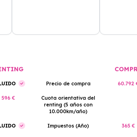
cio
El proceso de alquiler fue muy
Azahara Rentin
tá
sencillo, y el coche llegó rápido.
servicio de cal
cio
Totalmente recomendado para
facilidades y si
quienes buscan renting.
contrato. Muy 
ENTING
COMP
LUIDO
Precio de compra
60.792 
596 €
Cuota orientativa del
renting (5 años con
10.000km/año)
LUIDO
Impuestos (Año)
365 €