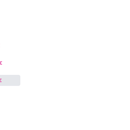
€
 €
€