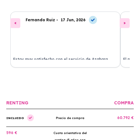
Fernando Ruiz -
17 Jun, 2026
La
Estoy muy satisfecho con el servicio de Azahara
El proce
Renting. El coche está en perfectas condiciones y el
llegó rá
precio es muy competitivo.
buscan r
RENTING
COMPRA
60.792 €
INCLUIDO
Precio de compra
596 €
Cuota orientativa del
renting (5 años con