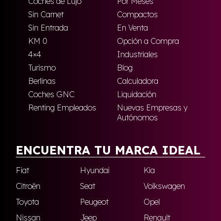
Coches de Lujo
Por Meses
Sin Carnet
Compactos
Sin Entrada
En Venta
KM 0
Opción a Compra
4×4
Industriales
Turismo
Blog
Berlinas
Calculadora
Coches GNC
Liquidación
Renting Empleados
Nuevas Empresas y
Autónomos
ENCUENTRA TU MARCA IDEAL
Fiat
Hyundai
Kia
Citroën
Seat
Volkswagen
Toyota
Peugeot
Opel
Nissan
Jeep
Renault