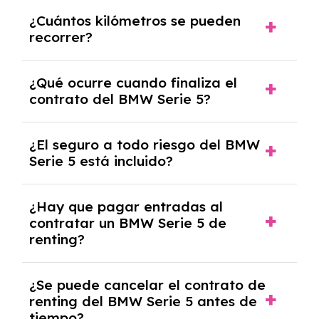
Puedes elegir la duración del contrato de
¿Cuántos kilómetros se pueden
renting, que normalmente varía entre 2 y 5
recorrer?
años.
El número de kilómetros está limitado por el
¿Qué ocurre cuando finaliza el
contrato y puede variar entre 10,000 y
contrato del BMW Serie 5?
30,000 km anuales. Si excedes ese límite,
puede haber un cargo adicional.
Al finalizar el contrato, puedes devolver el
¿El seguro a todo riesgo del BMW
coche, renovarlo por uno nuevo o, en algunos
Serie 5 está incluido?
casos, comprarlo a un precio previamente
acordado.
Con el renting podrás disfrutar de un BMW
¿Hay que pagar entradas al
Serie 5 con el seguro a todo riesgo sin
contratar un BMW Serie 5 de
franquicia incluido dentro de las cuotas
renting?
mensuales.
No, con el renting tienes la ventaja de que no
¿Se puede cancelar el contrato de
tendrás que pagar ningún tipo de entrada
renting del BMW Serie 5 antes de
salvo en casos que lo exija el proveedor
tiempo?