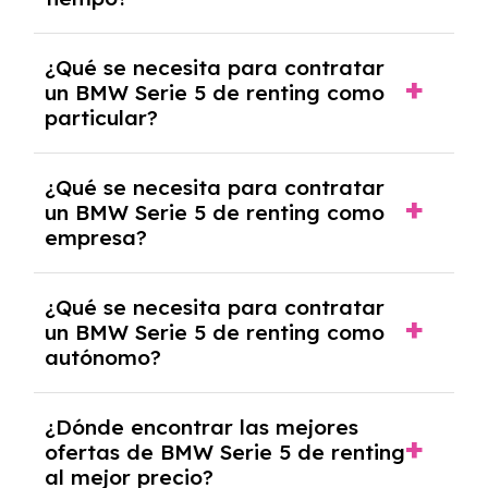
debido al resultado del estudio de viabilidad
económica.
Generalmente, puedes rescindir el contrato,
¿Qué se necesita para contratar
pero puede haber penalizaciones por
un BMW Serie 5 de renting como
cancelación anticipada. Es importante revisar
particular?
las condiciones del contrato y hablar con un
experto que te asesore.
Se requiere DNI/NIE, justificante de ingresos
¿Qué se necesita para contratar
y, en algunos casos, una consulta de solvencia
un BMW Serie 5 de renting como
crediticia y un pago inicial.
empresa?
Necesitarás el CIF de la empresa,
¿Qué se necesita para contratar
documentación financiera y, en algunos
un BMW Serie 5 de renting como
casos, un informe de solvencia de la empresa
autónomo?
y un pago inicial.
Se necesita DNI/NIE, alta en el régimen de
¿Dónde encontrar las mejores
autónomos, justificante de ingresos y, en
ofertas de BMW Serie 5 de renting
algunos casos, un informe fiscal y un pago
al mejor precio?
inicial.