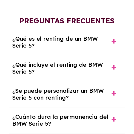
PREGUNTAS FRECUENTES
¿Qué es el renting de un BMW
Serie 5?
El renting de un BMW Serie 5 es un contrato
¿Qué incluye el renting de BMW
de alquiler a largo plazo en el que pagas una
Serie 5?
cuota mensual fija por el uso del coche
durante un periodo determinado,
El renting incluye el uso y disfrute del coche,
generalmente entre 2 y 5 años.
¿Se puede personalizar un BMW
seguro a todo riesgo, mantenimiento,
Serie 5 con renting?
reparaciones, impuestos, asistencia en
carretera y gestión de la documentación.
Sí, puedes personalizar el coche con ciertas
¿Cuánto dura la permanencia del
opciones y equipamiento adicional, siempre y
BMW Serie 5?
cuando lo pactes con la empresa de renting.