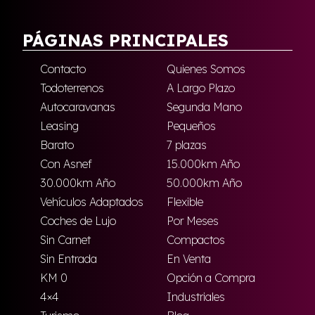
PÁGINAS PRINCIPALES
Contacto
Quienes Somos
Todoterrenos
A Largo Plazo
Autocaravanas
Segunda Mano
Leasing
Pequeños
Barato
7 plazas
Con Asnef
15.000km Año
30.000km Año
50.000km Año
Vehículos Adaptados
Flexible
Coches de Lujo
Por Meses
Sin Carnet
Compactos
Sin Entrada
En Venta
KM 0
Opción a Compra
4×4
Industriales