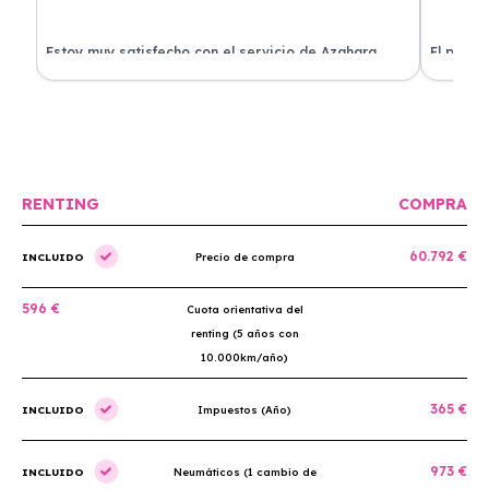
Estoy muy satisfecho con el servicio de Azahara
El proce
Renting. El coche está en perfectas condiciones y el
llegó rá
precio es muy competitivo.
buscan r
RENTING
COMPRA
60.792 €
INCLUIDO
Precio de compra
596 €
Cuota orientativa del
renting (5 años con
10.000km/año)
365 €
INCLUIDO
Impuestos (Año)
973 €
INCLUIDO
Neumáticos (1 cambio de