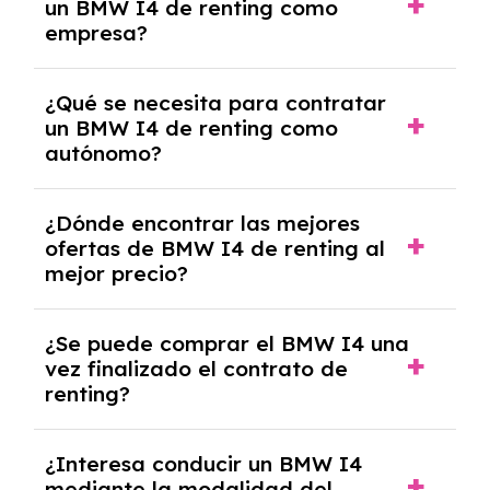
un BMW I4 de renting como
crediticia y un pago inicial.
empresa?
Necesitarás el CIF de la empresa,
¿Qué se necesita para contratar
documentación financiera y, en algunos
un BMW I4 de renting como
casos, un informe de solvencia de la empresa
autónomo?
y un pago inicial.
Se necesita DNI/NIE, alta en el régimen de
¿Dónde encontrar las mejores
autónomos, justificante de ingresos y, en
ofertas de BMW I4 de renting al
algunos casos, un informe fiscal y un pago
mejor precio?
inicial.
En nuestra página web podrás encontrar las
¿Se puede comprar el BMW I4 una
mejores ofertas de vehículos de renting con
vez finalizado el contrato de
todos los gastos incluidos y sin pagar
renting?
entradas.
Sí, en algunos casos, al final del contrato de
¿Interesa conducir un BMW I4
renting se puede adquirir el coche. En este
mediante la modalidad del