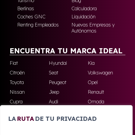
Turismo
Blog
Berlinas
Calculadora
Coches GNC
Liquidación
Renting Empleados
Nuevas Empresas y
Autónomos
ENCUENTRA TU MARCA IDEAL
Fiat
Hyundai
Kia
Citroën
Seat
Volkswagen
Toyota
Peugeot
Opel
Nissan
Jeep
Renault
Cupra
Audi
Omoda
BMW
Dacia
Mazda
LA
RUTA
DE TU PRIVACIDAD
Skoda
Ford
Todas las marcas