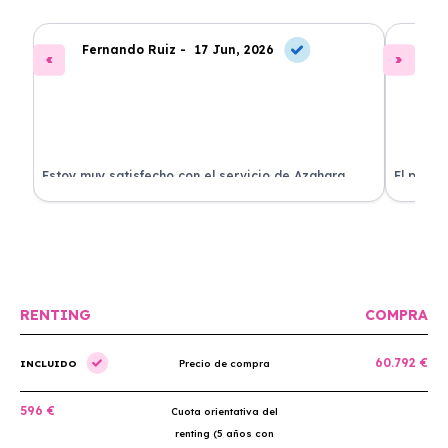
Fernando Ruiz -
17 Jun, 2026
La
Estoy muy satisfecho con el servicio de Azahara
El proce
Renting. El coche está en perfectas condiciones y el
llegó rá
precio es muy competitivo.
buscan r
RENTING
COMPRA
60.792 €
INCLUIDO
Precio de compra
596 €
Cuota orientativa del
renting (5 años con