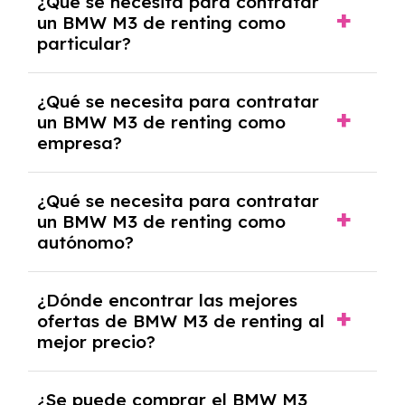
¿Qué se necesita para contratar
pero puede haber penalizaciones por
un BMW M3 de renting como
cancelación anticipada. Es importante revisar
particular?
las condiciones del contrato y hablar con un
experto que te asesore.
Se requiere DNI/NIE, justificante de ingresos
¿Qué se necesita para contratar
y, en algunos casos, una consulta de solvencia
un BMW M3 de renting como
crediticia y un pago inicial.
empresa?
Necesitarás el CIF de la empresa,
¿Qué se necesita para contratar
documentación financiera y, en algunos
un BMW M3 de renting como
casos, un informe de solvencia de la empresa
autónomo?
y un pago inicial.
Se necesita DNI/NIE, alta en el régimen de
¿Dónde encontrar las mejores
autónomos, justificante de ingresos y, en
ofertas de BMW M3 de renting al
algunos casos, un informe fiscal y un pago
mejor precio?
inicial.
En nuestra página web podrás encontrar las
¿Se puede comprar el BMW M3
mejores ofertas de vehículos de renting con