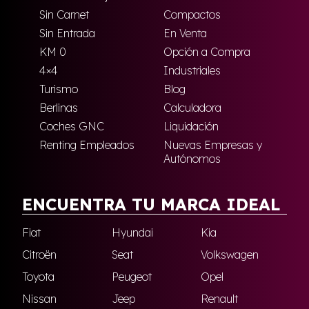
Sin Carnet
Compactos
Sin Entrada
En Venta
KM 0
Opción a Compra
4×4
Industriales
Turismo
Blog
Berlinas
Calculadora
Coches GNC
Liquidación
Renting Empleados
Nuevas Empresas y
Autónomos
ENCUENTRA TU MARCA IDEAL
Fiat
Hyundai
Kia
Citroën
Seat
Volkswagen
Toyota
Peugeot
Opel
Nissan
Jeep
Renault