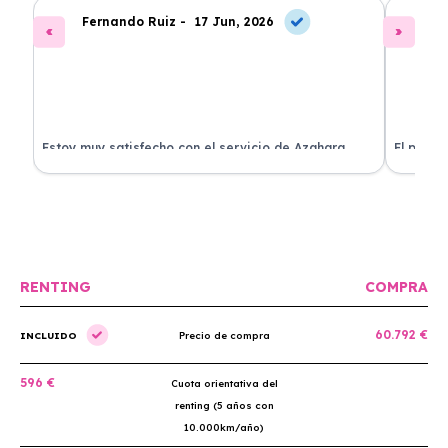
Fernando Ruiz -
17 Jun, 2026
La
Estoy muy satisfecho con el servicio de Azahara
El proce
Renting. El coche está en perfectas condiciones y el
llegó rá
precio es muy competitivo.
buscan r
RENTING
COMPRA
60.792 €
INCLUIDO
Precio de compra
596 €
Cuota orientativa del
renting (5 años con
10.000km/año)