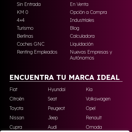
Sin Entrada
En Venta
KM 0
Opción a Compra
4×4
Industriales
Turismo
Blog
Berlinas
Calculadora
Coches GNC
Liquidación
Renting Empleados
Nuevas Empresas y
Autónomos
ENCUENTRA TU MARCA IDEAL
Fiat
Hyundai
Kia
Citroën
Seat
Volkswagen
Toyota
Peugeot
Opel
Nissan
Jeep
Renault
Cupra
Audi
Omoda