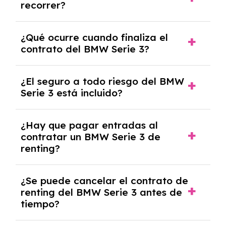
recorrer?
años.
El número de kilómetros está limitado por el
¿Qué ocurre cuando finaliza el
contrato y puede variar entre 10,000 y
contrato del BMW Serie 3?
30,000 km anuales. Si excedes ese límite,
puede haber un cargo adicional.
Al finalizar el contrato, puedes devolver el
¿El seguro a todo riesgo del BMW
coche, renovarlo por uno nuevo o, en algunos
Serie 3 está incluido?
casos, comprarlo a un precio previamente
acordado.
Con el renting podrás disfrutar de un BMW
¿Hay que pagar entradas al
Serie 3 con el seguro a todo riesgo sin
contratar un BMW Serie 3 de
franquicia incluido dentro de las cuotas
renting?
mensuales.
No, con el renting tienes la ventaja de que no
¿Se puede cancelar el contrato de
tendrás que pagar ningún tipo de entrada
renting del BMW Serie 3 antes de
salvo en casos que lo exija el proveedor
tiempo?
debido al resultado del estudio de viabilidad
económica.