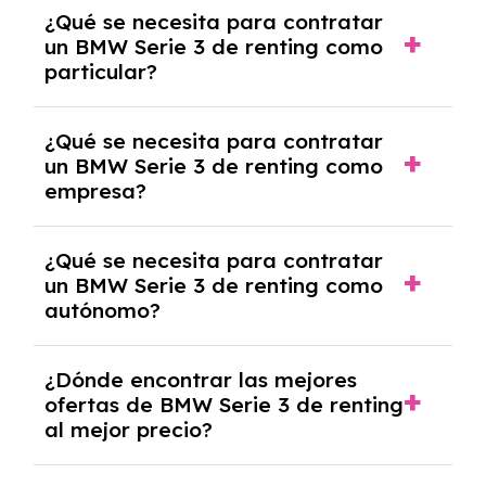
Generalmente, puedes rescindir el contrato,
¿Qué se necesita para contratar
pero puede haber penalizaciones por
un BMW Serie 3 de renting como
cancelación anticipada. Es importante revisar
particular?
las condiciones del contrato y hablar con un
experto que te asesore.
Se requiere DNI/NIE, justificante de ingresos
¿Qué se necesita para contratar
y, en algunos casos, una consulta de solvencia
un BMW Serie 3 de renting como
crediticia y un pago inicial.
empresa?
Necesitarás el CIF de la empresa,
¿Qué se necesita para contratar
documentación financiera y, en algunos
un BMW Serie 3 de renting como
casos, un informe de solvencia de la empresa
autónomo?
y un pago inicial.
Se necesita DNI/NIE, alta en el régimen de
¿Dónde encontrar las mejores
autónomos, justificante de ingresos y, en
ofertas de BMW Serie 3 de renting
algunos casos, un informe fiscal y un pago
al mejor precio?
inicial.
En nuestra página web podrás encontrar las