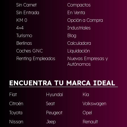
Sin Carnet
Compactos
Sin Entrada
En Venta
KM 0
Opción a Compra
4×4
Industriales
Turismo
Blog
Berlinas
Calculadora
Coches GNC
Liquidación
Renting Empleados
Nuevas Empresas y
Autónomos
ENCUENTRA TU MARCA IDEAL
Fiat
Hyundai
Kia
Citroën
Seat
Volkswagen
Toyota
Peugeot
Opel
Nissan
Jeep
Renault