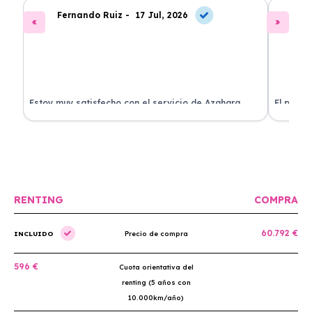
Fernando Ruiz -
17 Jul, 2026
La
Estoy muy satisfecho con el servicio de Azahara
El proce
Renting. El coche está en perfectas condiciones y el
llegó rá
precio es muy competitivo.
buscan r
RENTING
COMPRA
60.792 €
INCLUIDO
Precio de compra
596 €
Cuota orientativa del
renting (5 años con
10.000km/año)