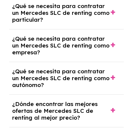
Generalmente, puedes rescindir el contrato,
¿Qué se necesita para contratar
pero puede haber penalizaciones por
un Mercedes SLC de renting como
cancelación anticipada. Es importante revisar
particular?
las condiciones del contrato y hablar con un
experto que te asesore.
Se requiere DNI/NIE, justificante de ingresos
¿Qué se necesita para contratar
y, en algunos casos, una consulta de solvencia
un Mercedes SLC de renting como
crediticia y un pago inicial.
empresa?
Necesitarás el CIF de la empresa,
¿Qué se necesita para contratar
documentación financiera y, en algunos
un Mercedes SLC de renting como
casos, un informe de solvencia de la empresa
autónomo?
y un pago inicial.
Se necesita DNI/NIE, alta en el régimen de
¿Dónde encontrar las mejores
autónomos, justificante de ingresos y, en
ofertas de Mercedes SLC de
algunos casos, un informe fiscal y un pago
renting al mejor precio?
inicial.
En nuestra página web podrás encontrar las