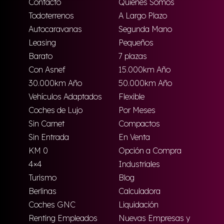
Contacto
Quienes Somos
Todoterrenos
A Largo Plazo
Autocaravanas
Segunda Mano
Leasing
Pequeños
Barato
7 plazas
Con Asnef
15.000km Año
30.000km Año
50.000km Año
Vehículos Adaptados
Flexible
Coches de Lujo
Por Meses
Sin Carnet
Compactos
Sin Entrada
En Venta
KM 0
Opción a Compra
4×4
Industriales
Turismo
Blog
Berlinas
Calculadora
Coches GNC
Liquidación
Renting Empleados
Nuevas Empresas y