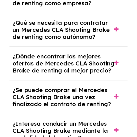
de renting como empresa?
Necesitarás el CIF de la empresa,
¿Qué se necesita para contratar
documentación financiera y, en algunos
un Mercedes CLA Shooting Brake
casos, un informe de solvencia de la empresa
de renting como autónomo?
y un pago inicial.
Se necesita DNI/NIE, alta en el régimen de
¿Dónde encontrar las mejores
autónomos, justificante de ingresos y, en
ofertas de Mercedes CLA Shooting
algunos casos, un informe fiscal y un pago
Brake de renting al mejor precio?
inicial.
En nuestra página web podrás encontrar las
¿Se puede comprar el Mercedes
mejores ofertas de vehículos de renting con
CLA Shooting Brake una vez
todos los gastos incluidos y sin pagar
finalizado el contrato de renting?
entradas.
Sí, en algunos casos, al final del contrato de
¿Interesa conducir un Mercedes
renting se puede adquirir el coche. En este
CLA Shooting Brake mediante la
caso tendrán que analizar los años, la