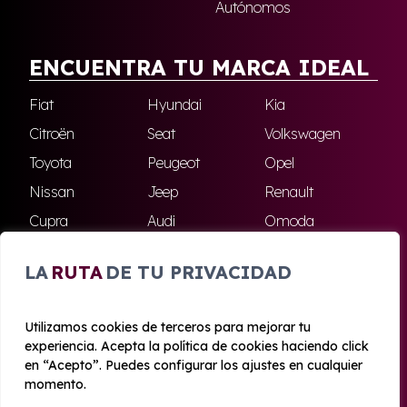
Autónomos
ENCUENTRA TU MARCA IDEAL
Fiat
Hyundai
Kia
Citroën
Seat
Volkswagen
Toyota
Peugeot
Opel
Nissan
Jeep
Renault
Cupra
Audi
Omoda
BMW
Dacia
Mazda
LA
RUTA
DE TU PRIVACIDAD
Skoda
Ford
Todas las marcas
Utilizamos cookies de terceros para mejorar tu
experiencia. Acepta la política de cookies haciendo click
© 2020 - 2026 Azahara Renting
en “Acepto”. Puedes configurar los ajustes en cualquier
Aviso legal y Privacidad
|
Política de cookies
|
Términos
momento.