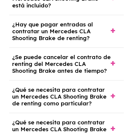
casos, comprarlo a un precio previamente
está incluido?
acordado.
Con el renting podrás disfrutar de un
¿Hay que pagar entradas al
Mercedes CLA Shooting Brake con el seguro a
contratar un Mercedes CLA
todo riesgo sin franquicia incluido dentro de
Shooting Brake de renting?
las cuotas mensuales.
No, con el renting tienes la ventaja de que no
¿Se puede cancelar el contrato de
tendrás que pagar ningún tipo de entrada
renting del Mercedes CLA
salvo en casos que lo exija el proveedor
Shooting Brake antes de tiempo?
debido al resultado del estudio de viabilidad
económica.
Generalmente, puedes rescindir el contrato,
¿Qué se necesita para contratar
pero puede haber penalizaciones por
un Mercedes CLA Shooting Brake
cancelación anticipada. Es importante revisar
de renting como particular?
las condiciones del contrato y hablar con un
experto que te asesore.
Se requiere DNI/NIE, justificante de ingresos
¿Qué se necesita para contratar
y, en algunos casos, una consulta de solvencia
un Mercedes CLA Shooting Brake
crediticia y un pago inicial.