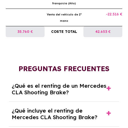
franquicia (Año)
-22.516 €
Venta del vehículo de 2ª
mano
35.760 €
COSTE TOTAL
42.653 €
PREGUNTAS FRECUENTES
¿Qué es el renting de un Mercedes
CLA Shooting Brake?
El renting de un Mercedes CLA Shooting Brake
¿Qué incluye el renting de
es un contrato de alquiler a largo plazo en el
Mercedes CLA Shooting Brake?
que pagas una cuota mensual fija por el uso
del coche durante un periodo determinado,