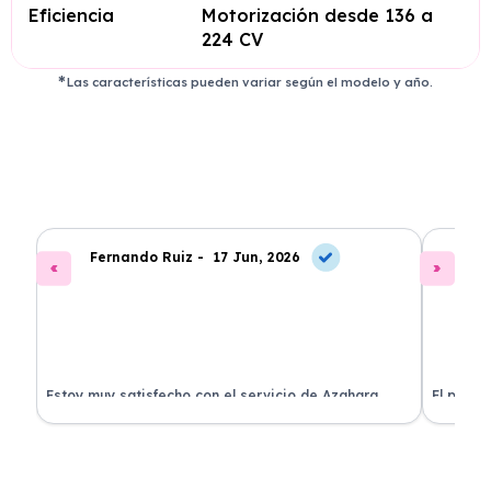
Eficiencia
Motorización desde 136 a
224 CV
Las características pueden variar según el modelo y año.
Fernando Ruiz -
17 Jun, 2026
La
Estoy muy satisfecho con el servicio de Azahara
El proce
Renting. El coche está en perfectas condiciones y el
llegó rá
precio es muy competitivo.
buscan r