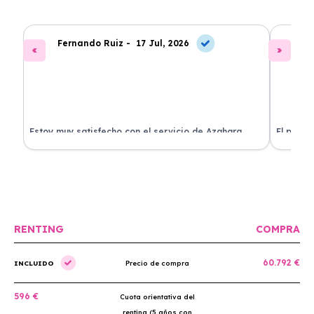
Fernando Ruiz -
17 Jul, 2026
La
Estoy muy satisfecho con el servicio de Azahara
El proce
Renting. El coche está en perfectas condiciones y el
llegó rá
precio es muy competitivo.
buscan r
RENTING
COMPRA
60.792 €
INCLUIDO
Precio de compra
596 €
Cuota orientativa del
renting (5 años con