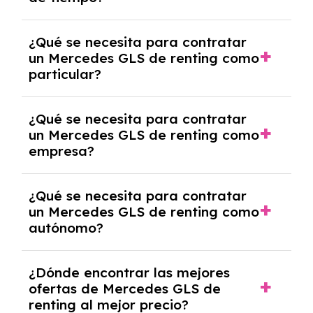
debido al resultado del estudio de viabilidad
económica.
Generalmente, puedes rescindir el contrato,
¿Qué se necesita para contratar
pero puede haber penalizaciones por
un Mercedes GLS de renting como
cancelación anticipada. Es importante revisar
particular?
las condiciones del contrato y hablar con un
experto que te asesore.
Se requiere DNI/NIE, justificante de ingresos
¿Qué se necesita para contratar
y, en algunos casos, una consulta de solvencia
un Mercedes GLS de renting como
crediticia y un pago inicial.
empresa?
Necesitarás el CIF de la empresa,
¿Qué se necesita para contratar
documentación financiera y, en algunos
un Mercedes GLS de renting como
casos, un informe de solvencia de la empresa
autónomo?
y un pago inicial.
Se necesita DNI/NIE, alta en el régimen de
¿Dónde encontrar las mejores
autónomos, justificante de ingresos y, en
ofertas de Mercedes GLS de
algunos casos, un informe fiscal y un pago
renting al mejor precio?
inicial.