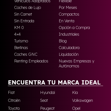
Vehículos Adaptados
Flexible
Coches de Lujo
Por Meses
Sin Carnet
Compactos
Sin Entrada
En Venta
KM 0
Opción a Compra
4×4
Industriales
Turismo
Blog
Berlinas
Calculadora
Coches GNC
Liquidación
Renting Empleados
Nuevas Empresas y
Autónomos
ENCUENTRA TU MARCA IDEAL
Fiat
Hyundai
Kia
Citroën
Seat
Volkswagen
Toyota
Peugeot
Opel