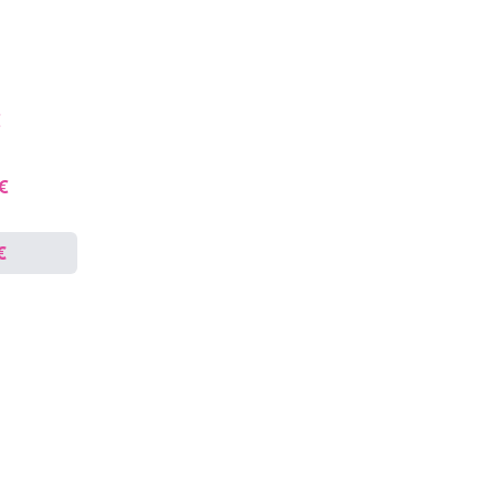
€
 €
€