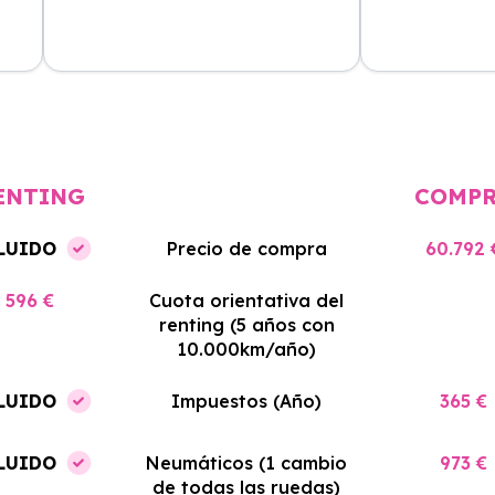
cio
El proceso de alquiler fue muy
Azahara Rentin
tá
sencillo, y el coche llegó rápido.
servicio de cal
cio
Totalmente recomendado para
facilidades y si
quienes buscan renting.
contrato. Muy 
ENTING
COMP
LUIDO
Precio de compra
60.792 
596 €
Cuota orientativa del
renting (5 años con
10.000km/año)
LUIDO
Impuestos (Año)
365 €
LUIDO
Neumáticos (1 cambio
973 €
de todas las ruedas)