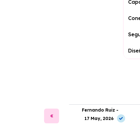
Cap
Cone
Seg
Dise
fía Martín -
Fernando Ruiz -
2 Jul, 2026
17 May, 2026