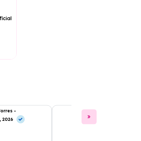
icial
Torres -
Clara Gómez -
, 2026
10 Jul, 2026