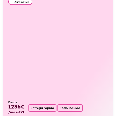
Automático
Desde:
1236
€
Entrega rápida
Todo incluido
/mes+IVA