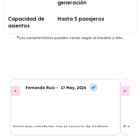
generación
Capacidad de
Hasta 5 pasajeros
asientos
Las características pueden variar según el modelo y año.
Fernando Ruiz -
17 May, 2026
La
Estoy muy satisfecho con el servicio de Azahara
El proce
Renting. El coche está en perfectas condiciones y el
llegó rá