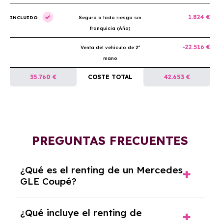
1.824 €
INCLUIDO
Seguro a todo riesgo sin
franquicia (Año)
-22.516 €
Venta del vehículo de 2ª
mano
35.760 €
COSTE TOTAL
42.653 €
PREGUNTAS FRECUENTES
¿Qué es el renting de un Mercedes
GLE Coupé?
El renting de un Mercedes GLE Coupé es un
¿Qué incluye el renting de
contrato de alquiler a largo plazo en el que