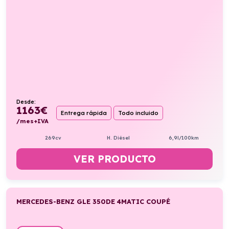
Desde:
1163
€
Entrega rápida
Todo incluido
/mes+IVA
269cv
H. Diésel
6,9l/100km
VER PRODUCTO
MERCEDES-BENZ GLE 350DE 4MATIC COUPÉ