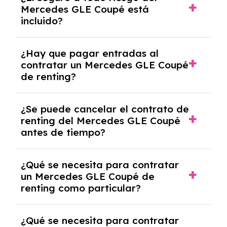
Mercedes GLE Coupé está
casos, comprarlo a un precio previamente
incluido?
acordado.
Con el renting podrás disfrutar de un
¿Hay que pagar entradas al
Mercedes GLE Coupé con el seguro a todo
contratar un Mercedes GLE Coupé
riesgo sin franquicia incluido dentro de las
de renting?
cuotas mensuales.
No, con el renting tienes la ventaja de que no
¿Se puede cancelar el contrato de
tendrás que pagar ningún tipo de entrada
renting del Mercedes GLE Coupé
salvo en casos que lo exija el proveedor
antes de tiempo?
debido al resultado del estudio de viabilidad
económica.
Generalmente, puedes rescindir el contrato,
¿Qué se necesita para contratar
pero puede haber penalizaciones por
un Mercedes GLE Coupé de
cancelación anticipada. Es importante revisar
renting como particular?
las condiciones del contrato y hablar con un
experto que te asesore.
Se requiere DNI/NIE, justificante de ingresos
¿Qué se necesita para contratar
y, en algunos casos, una consulta de solvencia