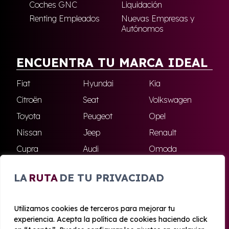
Coches GNC
Liquidación
Renting Empleados
Nuevas Empresas y
Autónomos
ENCUENTRA TU MARCA IDEAL
Fiat
Hyundai
Kia
Citroën
Seat
Volkswagen
Toyota
Peugeot
Opel
Nissan
Jeep
Renault
Cupra
Audi
Omoda
BMW
Dacia
Mazda
LA
RUTA
DE TU PRIVACIDAD
Skoda
Ford
Todas las marcas
Utilizamos cookies de terceros para mejorar tu
experiencia. Acepta la política de cookies haciendo click
© 2020 - 2026 Azahara Renting