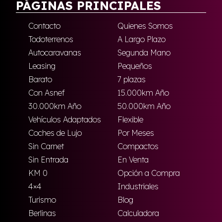
PÁGINAS PRINCIPALES
Contacto
Quienes Somos
Todoterrenos
A Largo Plazo
Autocaravanas
Segunda Mano
Leasing
Pequeños
Barato
7 plazas
Con Asnef
15.000km Año
30.000km Año
50.000km Año
Vehículos Adaptados
Flexible
Coches de Lujo
Por Meses
Sin Carnet
Compactos
Sin Entrada
En Venta
KM 0
Opción a Compra
4×4
Industriales
Turismo
Blog
Berlinas
Calculadora