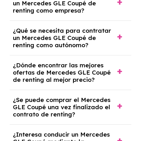
un Mercedes GLE Coupé de
crediticia y un pago inicial.
renting como empresa?
Necesitarás el CIF de la empresa,
¿Qué se necesita para contratar
documentación financiera y, en algunos
un Mercedes GLE Coupé de
casos, un informe de solvencia de la empresa
renting como autónomo?
y un pago inicial.
Se necesita DNI/NIE, alta en el régimen de
¿Dónde encontrar las mejores
autónomos, justificante de ingresos y, en
ofertas de Mercedes GLE Coupé
algunos casos, un informe fiscal y un pago
de renting al mejor precio?
inicial.
En nuestra página web podrás encontrar las
¿Se puede comprar el Mercedes
mejores ofertas de vehículos de renting con
GLE Coupé una vez finalizado el
todos los gastos incluidos y sin pagar
contrato de renting?
entradas.
Sí, en algunos casos, al final del contrato de
¿Interesa conducir un Mercedes
renting se puede adquirir el coche. En este