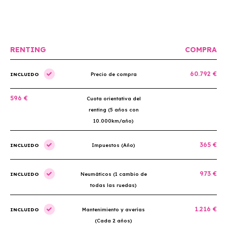
precio es muy competitivo.
buscan r
RENTING
COMPRA
60.792 €
INCLUIDO
Precio de compra
596 €
Cuota orientativa del
renting (5 años con
10.000km/año)
365 €
INCLUIDO
Impuestos (Año)
973 €
INCLUIDO
Neumáticos (1 cambio de
todas las ruedas)
1.216 €
INCLUIDO
Mantenimiento y averías
(Cada 2 años)