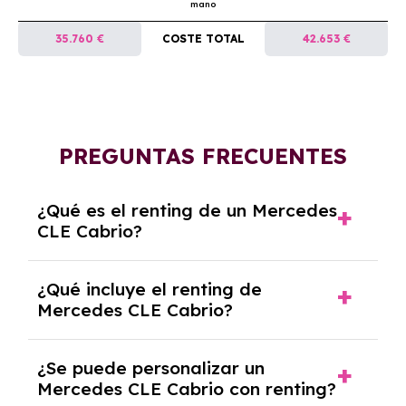
mano
35.760 €
COSTE TOTAL
42.653 €
PREGUNTAS FRECUENTES
¿Qué es el renting de un Mercedes
CLE Cabrio?
El renting de un Mercedes CLE Cabrio es un
¿Qué incluye el renting de
contrato de alquiler a largo plazo en el que
Mercedes CLE Cabrio?
pagas una cuota mensual fija por el uso del
coche durante un periodo determinado,
El renting incluye el uso y disfrute del coche,
generalmente entre 2 y 5 años.
¿Se puede personalizar un
seguro a todo riesgo, mantenimiento,
Mercedes CLE Cabrio con renting?
reparaciones, impuestos, asistencia en