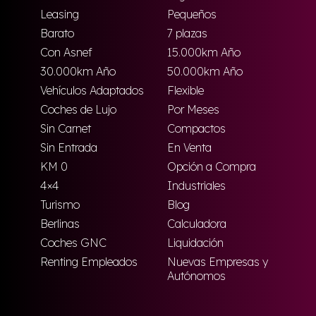
Leasing
Pequeños
Barato
7 plazas
Con Asnef
15.000km Año
30.000km Año
50.000km Año
Vehículos Adaptados
Flexible
Coches de Lujo
Por Meses
Sin Carnet
Compactos
Sin Entrada
En Venta
KM 0
Opción a Compra
4×4
Industriales
Turismo
Blog
Berlinas
Calculadora
Coches GNC
Liquidación
Renting Empleados
Nuevas Empresas y
Autónomos