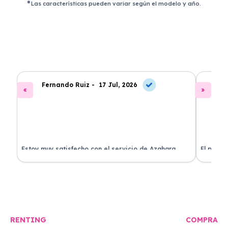
Las características pueden variar según el modelo y año.
Fernando Ruiz -
17 Jul, 2026
La
Estoy muy satisfecho con el servicio de Azahara
El proce
Renting. El coche está en perfectas condiciones y el
llegó rá
precio es muy competitivo.
buscan r
RENTING
COMPRA