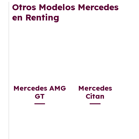
mantenimiento, seguro o depreciación, y si te
Otros Modelos Mercedes
gusta cambiar de coche cada pocos años.
en Renting
Mercedes AMG
Mercedes
GT
Citan