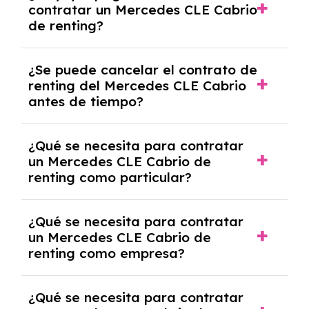
contratar un Mercedes CLE Cabrio
riesgo sin franquicia incluido dentro de las
de renting?
cuotas mensuales.
No, con el renting tienes la ventaja de que no
¿Se puede cancelar el contrato de
tendrás que pagar ningún tipo de entrada
renting del Mercedes CLE Cabrio
salvo en casos que lo exija el proveedor
antes de tiempo?
debido al resultado del estudio de viabilidad
económica.
Generalmente, puedes rescindir el contrato,
¿Qué se necesita para contratar
pero puede haber penalizaciones por
un Mercedes CLE Cabrio de
cancelación anticipada. Es importante revisar
renting como particular?
las condiciones del contrato y hablar con un
experto que te asesore.
Se requiere DNI/NIE, justificante de ingresos
¿Qué se necesita para contratar
y, en algunos casos, una consulta de solvencia
un Mercedes CLE Cabrio de
crediticia y un pago inicial.
renting como empresa?
Necesitarás el CIF de la empresa,
¿Qué se necesita para contratar
documentación financiera y, en algunos