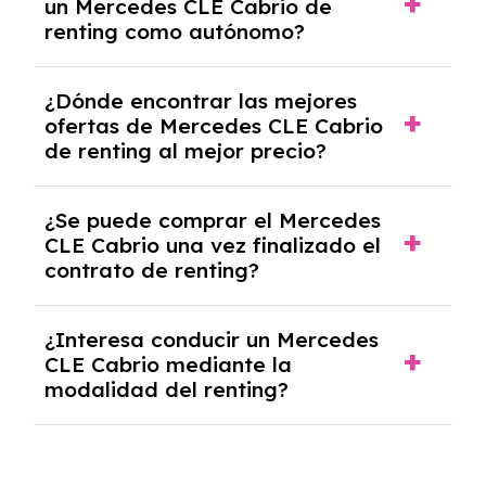
un Mercedes CLE Cabrio de
casos, un informe de solvencia de la empresa
renting como autónomo?
y un pago inicial.
Se necesita DNI/NIE, alta en el régimen de
¿Dónde encontrar las mejores
autónomos, justificante de ingresos y, en
ofertas de Mercedes CLE Cabrio
algunos casos, un informe fiscal y un pago
de renting al mejor precio?
inicial.
En nuestra página web podrás encontrar las
¿Se puede comprar el Mercedes
mejores ofertas de vehículos de renting con
CLE Cabrio una vez finalizado el
todos los gastos incluidos y sin pagar
contrato de renting?
entradas.
Sí, en algunos casos, al final del contrato de
¿Interesa conducir un Mercedes
renting se puede adquirir el coche. En este
CLE Cabrio mediante la
caso tendrán que analizar los años, la
modalidad del renting?
cantidad de kilómetros recorridos y el coste
del mercado actual.
El renting puede ser ventajoso si prefieres una
cuota fija mensual, sin preocuparte de