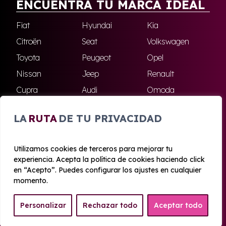
ENCUENTRA TU MARCA IDEAL
Fiat
Hyundai
Kia
Citroën
Seat
Volkswagen
Toyota
Peugeot
Opel
Nissan
Jeep
Renault
Cupra
Audi
Omoda
BMW
Dacia
Mazda
LA
RUTA
DE TU PRIVACIDAD
Skoda
Ford
Todas las marcas
Utilizamos cookies de terceros para mejorar tu
experiencia. Acepta la política de cookies haciendo click
© 2020 - 2026 Azahara Renting
en “Acepto”. Puedes configurar los ajustes en cualquier
Aviso legal y Privacidad
|
Política de cookies
|
Términos
momento.
Personalizar
Rechazar todo
Aceptar todo