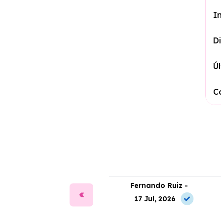
I
D
Ú
C
fía Martín -
Fernando Ruiz -
2 Jul, 2026
17 Jul, 2026