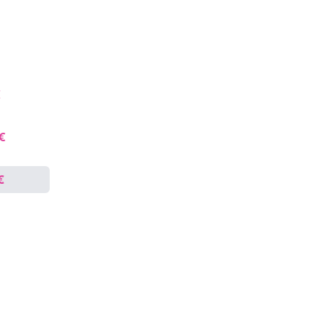
€
 €
€