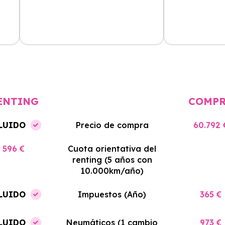
cio
El proceso de alquiler fue muy
Azahara Rentin
tá
sencillo, y el coche llegó rápido.
servicio de cal
cio
Totalmente recomendado para
facilidades y si
quienes buscan renting.
contrato. Muy 
ENTING
COMP
LUIDO
Precio de compra
60.792 
596 €
Cuota orientativa del
renting (5 años con
10.000km/año)
LUIDO
Impuestos (Año)
365 €
LUIDO
Neumáticos (1 cambio
973 €