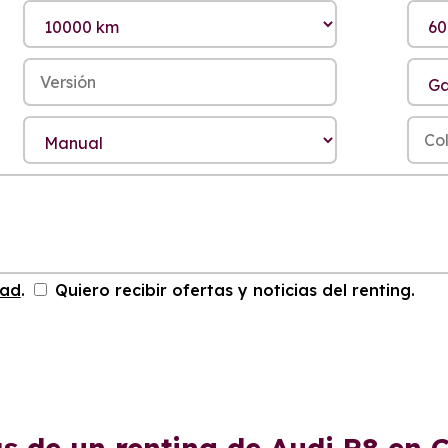
dad
.
Quiero recibir ofertas y noticias del renting.
s de un renting de Audi R8 en