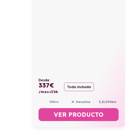
Desde:
337
€
Todo incluido
/mes+IVA
150cv
H. Gasolina
5,2l/100km
VER PRODUCTO