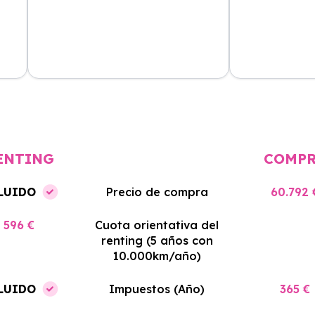
cio
El proceso de alquiler fue muy
Azahara Rentin
tá
sencillo, y el coche llegó rápido.
servicio de cal
cio
Totalmente recomendado para
facilidades y si
quienes buscan renting.
contrato. Muy 
ENTING
COMP
LUIDO
Precio de compra
60.792 
596 €
Cuota orientativa del
renting (5 años con
10.000km/año)
LUIDO
Impuestos (Año)
365 €