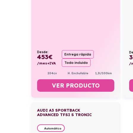
Desde:
De
Entrega rápida
453
€
3
Todo incluido
/mes+IVA
/
204cv
H. Enchufable
1,3l/100km
VER PRODUCTO
AUDI A3 SPORTBACK
ADVANCED TFSI S TRONIC
Automático