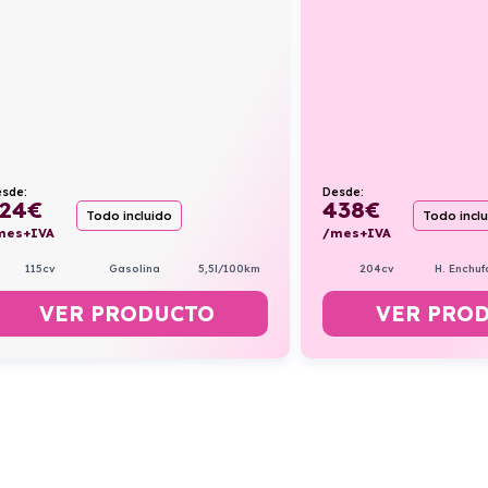
sde:
Desde:
24
€
438
€
Todo incluido
Todo incl
mes+IVA
/mes+IVA
115cv
Gasolina
5,5l/100km
204cv
H. Enchuf
VER PRODUCTO
VER PRO