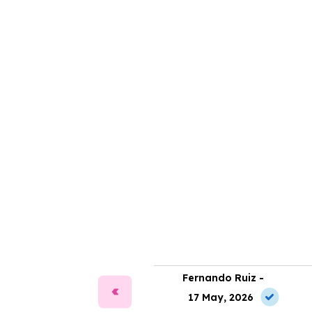
ía Martín -
Fernando Ruiz -
2 Jun, 2026
17 May, 2026