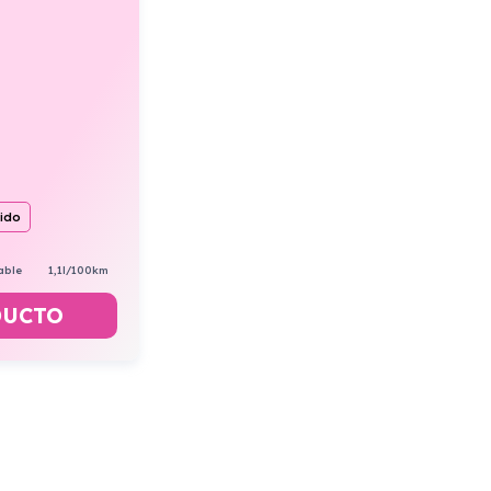
uido
able
1,1l/100km
DUCTO