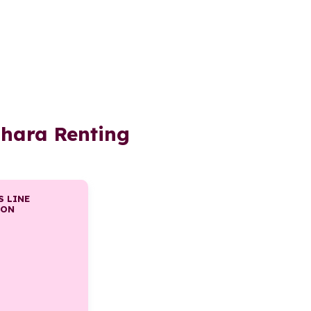
ahara Renting
S LINE
RON