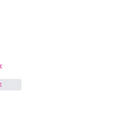
€
 €
€