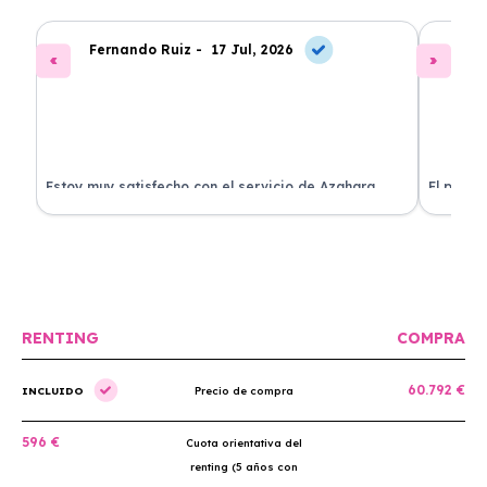
Fernando Ruiz -
17 Jul, 2026
La
Estoy muy satisfecho con el servicio de Azahara
El proce
Renting. El coche está en perfectas condiciones y el
llegó rá
precio es muy competitivo.
buscan r
RENTING
COMPRA
60.792 €
INCLUIDO
Precio de compra
596 €
Cuota orientativa del
renting (5 años con