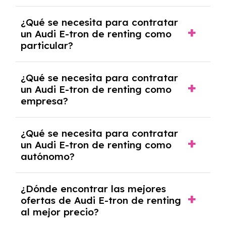
económica.
Generalmente, puedes rescindir el contrato,
¿Qué se necesita para contratar
pero puede haber penalizaciones por
un Audi E-tron de renting como
cancelación anticipada. Es importante revisar
particular?
las condiciones del contrato y hablar con un
experto que te asesore.
Se requiere DNI/NIE, justificante de ingresos
¿Qué se necesita para contratar
y, en algunos casos, una consulta de solvencia
un Audi E-tron de renting como
crediticia y un pago inicial.
empresa?
Necesitarás el CIF de la empresa,
¿Qué se necesita para contratar
documentación financiera y, en algunos
un Audi E-tron de renting como
casos, un informe de solvencia de la empresa
autónomo?
y un pago inicial.
Se necesita DNI/NIE, alta en el régimen de
¿Dónde encontrar las mejores
autónomos, justificante de ingresos y, en
ofertas de Audi E-tron de renting
algunos casos, un informe fiscal y un pago
al mejor precio?
inicial.