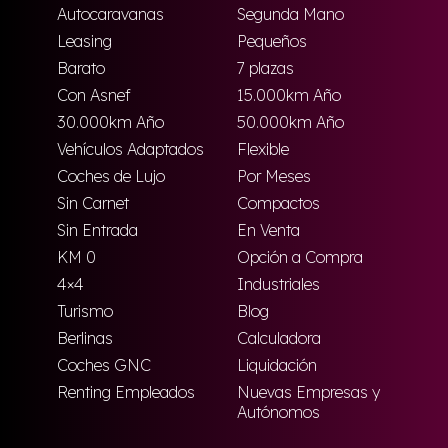
Autocaravanas
Segunda Mano
Leasing
Pequeños
Barato
7 plazas
Con Asnef
15.000km Año
30.000km Año
50.000km Año
Vehículos Adaptados
Flexible
Coches de Lujo
Por Meses
Sin Carnet
Compactos
Sin Entrada
En Venta
KM 0
Opción a Compra
4×4
Industriales
Turismo
Blog
Berlinas
Calculadora
Coches GNC
Liquidación
Renting Empleados
Nuevas Empresas y
Autónomos