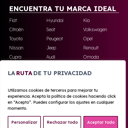
ENCUENTRA TU MARCA IDEAL
Fiat
Hyundai
Kia
Citroën
Seat
Volkswagen
Toyota
Peugeot
Opel
Nissan
Jeep
Renault
Cupra
Audi
Omoda
BMW
Dacia
Mazda
LA
RUTA
DE TU PRIVACIDAD
Skoda
Ford
Todas las marcas
Utilizamos cookies de terceros para mejorar tu
experiencia. Acepta la política de cookies haciendo click
© 2020 - 2026 Azahara Renting
en “Acepto”. Puedes configurar los ajustes en cualquier
Aviso legal y Privacidad
|
Política de cookies
|
Términos
momento.
Personalizar
Rechazar todo
Aceptar todo