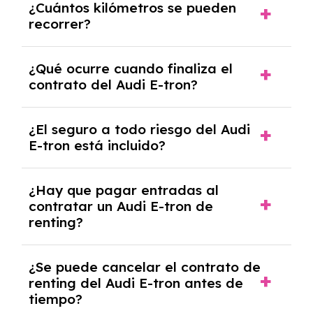
¿Cuántos kilómetros se pueden
renting, que normalmente varía entre 2 y 5
recorrer?
años.
El número de kilómetros está limitado por el
¿Qué ocurre cuando finaliza el
contrato y puede variar entre 10,000 y
contrato del Audi E-tron?
30,000 km anuales. Si excedes ese límite,
puede haber un cargo adicional.
Al finalizar el contrato, puedes devolver el
¿El seguro a todo riesgo del Audi
coche, renovarlo por uno nuevo o, en algunos
E-tron está incluido?
casos, comprarlo a un precio previamente
acordado.
Con el renting podrás disfrutar de un Audi E-
¿Hay que pagar entradas al
tron con el seguro a todo riesgo sin franquicia
contratar un Audi E-tron de
incluido dentro de las cuotas mensuales.
renting?
No, con el renting tienes la ventaja de que no
¿Se puede cancelar el contrato de
tendrás que pagar ningún tipo de entrada
renting del Audi E-tron antes de
salvo en casos que lo exija el proveedor
tiempo?
debido al resultado del estudio de viabilidad