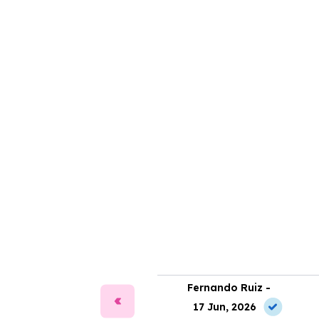
ía Martín -
Fernando Ruiz -
2 Jun, 2026
17 Jun, 2026