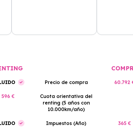
cio
El proceso de alquiler fue muy
Azahara Rentin
tá
sencillo, y el coche llegó rápido.
servicio de cal
cio
Totalmente recomendado para
facilidades y si
quienes buscan renting.
contrato. Muy 
ENTING
COMP
LUIDO
Precio de compra
60.792 
596 €
Cuota orientativa del
renting (5 años con
10.000km/año)
LUIDO
Impuestos (Año)
365 €