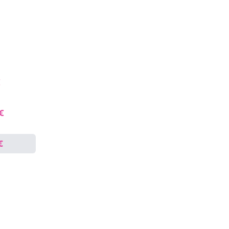
€
 €
€