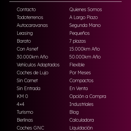
Contacto
Quienes Somos
Todoterrenos
A Largo Plazo
Autocaravanas
Segunda Mano
Leasing
Pequeños
Barato
7 plazas
Con Asnef
15.000km Año
30.000km Año
50.000km Año
Vehículos Adaptados
Flexible
Coches de Lujo
Por Meses
Sin Carnet
Compactos
Sin Entrada
En Venta
KM 0
Opción a Compra
4×4
Industriales
Turismo
Blog
Berlinas
Calculadora
Coches GNC
Liquidación