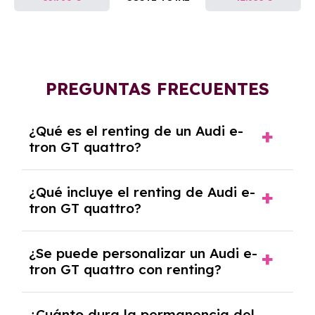
PREGUNTAS FRECUENTES
¿Qué es el renting de un Audi e-
tron GT quattro?
El renting de un Audi e-tron GT quattro es un
¿Qué incluye el renting de Audi e-
contrato de alquiler a largo plazo en el que
tron GT quattro?
pagas una cuota mensual fija por el uso del
coche durante un periodo determinado,
El renting incluye el uso y disfrute del coche,
generalmente entre 2 y 5 años.
¿Se puede personalizar un Audi e-
seguro a todo riesgo, mantenimiento,
tron GT quattro con renting?
reparaciones, impuestos, asistencia en
carretera y gestión de la documentación.
Sí, puedes personalizar el coche con ciertas
¿Cuánto dura la permanencia del