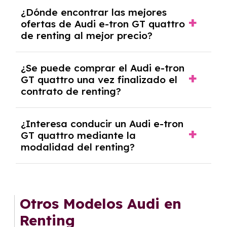
Se necesita DNI/NIE, alta en el régimen de
¿Dónde encontrar las mejores
autónomos, justificante de ingresos y, en
ofertas de Audi e-tron GT quattro
algunos casos, un informe fiscal y un pago
de renting al mejor precio?
inicial.
En nuestra página web podrás encontrar las
¿Se puede comprar el Audi e-tron
mejores ofertas de vehículos de renting con
GT quattro una vez finalizado el
todos los gastos incluidos y sin pagar
contrato de renting?
entradas.
Sí, en algunos casos, al final del contrato de
¿Interesa conducir un Audi e-tron
renting se puede adquirir el coche. En este
GT quattro mediante la
caso tendrán que analizar los años, la
modalidad del renting?
cantidad de kilómetros recorridos y el coste
del mercado actual.
El renting puede ser ventajoso si prefieres una
cuota fija mensual, sin preocuparte de
mantenimiento, seguro o depreciación, y si te
Otros Modelos Audi en
gusta cambiar de coche cada pocos años.
Renting