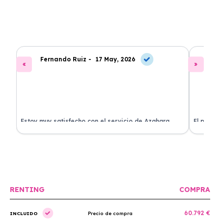
Fernando Ruiz -
17 May, 2026
La
Estoy muy satisfecho con el servicio de Azahara
El proce
Renting. El coche está en perfectas condiciones y el
llegó rá
precio es muy competitivo.
buscan r
RENTING
COMPRA
60.792 €
INCLUIDO
Precio de compra