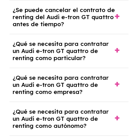
No, con el renting tienes la ventaja de que no
¿Se puede cancelar el contrato de
tendrás que pagar ningún tipo de entrada
renting del Audi e-tron GT quattro
salvo en casos que lo exija el proveedor
antes de tiempo?
debido al resultado del estudio de viabilidad
económica.
Generalmente, puedes rescindir el contrato,
¿Qué se necesita para contratar
pero puede haber penalizaciones por
un Audi e-tron GT quattro de
cancelación anticipada. Es importante revisar
renting como particular?
las condiciones del contrato y hablar con un
experto que te asesore.
Se requiere DNI/NIE, justificante de ingresos
¿Qué se necesita para contratar
y, en algunos casos, una consulta de solvencia
un Audi e-tron GT quattro de
crediticia y un pago inicial.
renting como empresa?
Necesitarás el CIF de la empresa,
¿Qué se necesita para contratar
documentación financiera y, en algunos
un Audi e-tron GT quattro de
casos, un informe de solvencia de la empresa
renting como autónomo?
y un pago inicial.