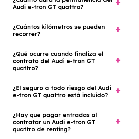
opciones y equipamiento adicional, siempre y
Audi e-tron GT quattro?
cuando lo pactes con la empresa de renting.
Puedes elegir la duración del contrato de
¿Cuántos kilómetros se pueden
renting, que normalmente varía entre 2 y 5
recorrer?
años.
El número de kilómetros está limitado por el
¿Qué ocurre cuando finaliza el
contrato y puede variar entre 10,000 y
contrato del Audi e-tron GT
30,000 km anuales. Si excedes ese límite,
quattro?
puede haber un cargo adicional.
Al finalizar el contrato, puedes devolver el
¿El seguro a todo riesgo del Audi
coche, renovarlo por uno nuevo o, en algunos
e-tron GT quattro está incluido?
casos, comprarlo a un precio previamente
acordado.
Con el renting podrás disfrutar de un Audi e-
¿Hay que pagar entradas al
tron GT quattro con el seguro a todo riesgo
contratar un Audi e-tron GT
sin franquicia incluido dentro de las cuotas
quattro de renting?
mensuales.