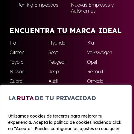
Renting Empleados
Nuevas Empresas y
Autónomos
ENCUENTRA TU MARCA IDEAL
Fiat
Hyundai
Kia
Citroën
Seat
Volkswagen
Toyota
Peugeot
Opel
Nissan
Jeep
Renault
Cupra
Audi
Omoda
BMW
Dacia
Mazda
LA
RUTA
DE TU PRIVACIDAD
Skoda
Ford
Todas las marcas
Utilizamos cookies de terceros para mejorar tu
experiencia. Acepta la política de cookies haciendo click
© 2020 - 2026 Azahara Renting
en “Acepto”. Puedes configurar los ajustes en cualquier
Aviso legal y Privacidad
|
Política de cookies
|
Términos