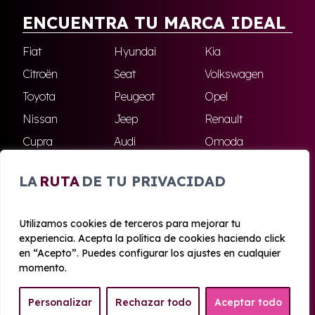
ENCUENTRA TU MARCA IDEAL
Fiat
Hyundai
Kia
Citroën
Seat
Volkswagen
Toyota
Peugeot
Opel
Nissan
Jeep
Renault
Cupra
Audi
Omoda
BMW
Dacia
Mazda
LA
RUTA
DE TU PRIVACIDAD
Skoda
Ford
Todas las marcas
Utilizamos cookies de terceros para mejorar tu
experiencia. Acepta la política de cookies haciendo click
© 2020 - 2026 Azahara Renting
en “Acepto”. Puedes configurar los ajustes en cualquier
Aviso legal y Privacidad
|
Política de cookies
|
Términos
momento.
Personalizar
Rechazar todo
Aceptar todo