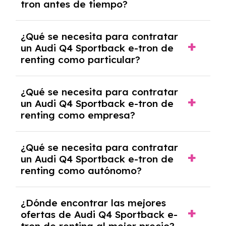
tron antes de tiempo?
debido al resultado del estudio de viabilidad
económica.
Generalmente, puedes rescindir el contrato,
¿Qué se necesita para contratar
pero puede haber penalizaciones por
un Audi Q4 Sportback e-tron de
cancelación anticipada. Es importante revisar
renting como particular?
las condiciones del contrato y hablar con un
experto que te asesore.
Se requiere DNI/NIE, justificante de ingresos
¿Qué se necesita para contratar
y, en algunos casos, una consulta de solvencia
un Audi Q4 Sportback e-tron de
crediticia y un pago inicial.
renting como empresa?
Necesitarás el CIF de la empresa,
¿Qué se necesita para contratar
documentación financiera y, en algunos
un Audi Q4 Sportback e-tron de
casos, un informe de solvencia de la empresa
renting como autónomo?
y un pago inicial.
Se necesita DNI/NIE, alta en el régimen de
¿Dónde encontrar las mejores
autónomos, justificante de ingresos y, en
ofertas de Audi Q4 Sportback e-
algunos casos, un informe fiscal y un pago