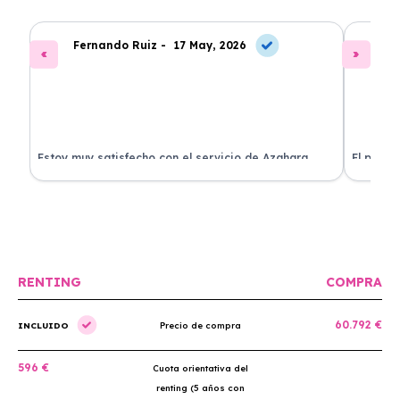
Fernando Ruiz -
17 May, 2026
La
Estoy muy satisfecho con el servicio de Azahara
El proce
Renting. El coche está en perfectas condiciones y el
llegó rá
precio es muy competitivo.
buscan r
RENTING
COMPRA
60.792 €
INCLUIDO
Precio de compra
596 €
Cuota orientativa del
renting (5 años con