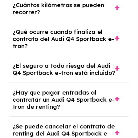
¿Cuántos kilómetros se pueden
renting, que normalmente varía entre 2 y 5
recorrer?
años.
El número de kilómetros está limitado por el
¿Qué ocurre cuando finaliza el
contrato y puede variar entre 10,000 y
contrato del Audi Q4 Sportback e-
30,000 km anuales. Si excedes ese límite,
tron?
puede haber un cargo adicional.
Al finalizar el contrato, puedes devolver el
¿El seguro a todo riesgo del Audi
coche, renovarlo por uno nuevo o, en algunos
Q4 Sportback e-tron está incluido?
casos, comprarlo a un precio previamente
acordado.
Con el renting podrás disfrutar de un Audi Q4
¿Hay que pagar entradas al
Sportback e-tron con el seguro a todo riesgo
contratar un Audi Q4 Sportback e-
sin franquicia incluido dentro de las cuotas
tron de renting?
mensuales.
No, con el renting tienes la ventaja de que no
¿Se puede cancelar el contrato de
tendrás que pagar ningún tipo de entrada
renting del Audi Q4 Sportback e-
salvo en casos que lo exija el proveedor