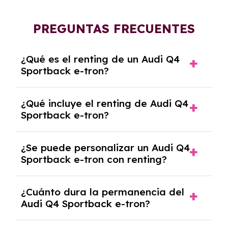
PREGUNTAS FRECUENTES
¿Qué es el renting de un Audi Q4
Sportback e-tron?
El renting de un Audi Q4 Sportback e-tron es
¿Qué incluye el renting de Audi Q4
un contrato de alquiler a largo plazo en el que
Sportback e-tron?
pagas una cuota mensual fija por el uso del
coche durante un periodo determinado,
El renting incluye el uso y disfrute del coche,
generalmente entre 2 y 5 años.
¿Se puede personalizar un Audi Q4
seguro a todo riesgo, mantenimiento,
Sportback e-tron con renting?
reparaciones, impuestos, asistencia en
carretera y gestión de la documentación.
Sí, puedes personalizar el coche con ciertas
¿Cuánto dura la permanencia del
opciones y equipamiento adicional, siempre y
Audi Q4 Sportback e-tron?
cuando lo pactes con la empresa de renting.
Puedes elegir la duración del contrato de