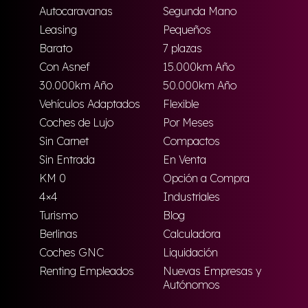
Autocaravanas
Segunda Mano
Leasing
Pequeños
Barato
7 plazas
Con Asnef
15.000km Año
30.000km Año
50.000km Año
Vehículos Adaptados
Flexible
Coches de Lujo
Por Meses
Sin Carnet
Compactos
Sin Entrada
En Venta
KM 0
Opción a Compra
4×4
Industriales
Turismo
Blog
Berlinas
Calculadora
Coches GNC
Liquidación
Renting Empleados
Nuevas Empresas y
Autónomos