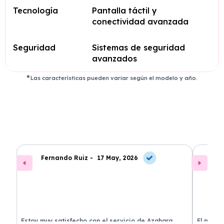
Tecnología
Pantalla táctil y
conectividad avanzada
Seguridad
Sistemas de seguridad
avanzados
Las características pueden variar según el modelo y año.
Fernando Ruiz -
17 May, 2026
La
Estoy muy satisfecho con el servicio de Azahara
El proce