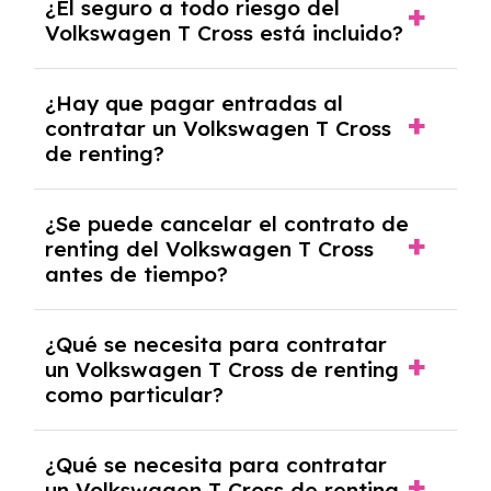
¿El seguro a todo riesgo del
coche, renovarlo por uno nuevo o, en algunos
Volkswagen T Cross está incluido?
casos, comprarlo a un precio previamente
acordado.
Con el renting podrás disfrutar de un
¿Hay que pagar entradas al
Volkswagen T Cross con el seguro a todo
contratar un Volkswagen T Cross
riesgo sin franquicia incluido dentro de las
de renting?
cuotas mensuales.
No, con el renting tienes la ventaja de que no
¿Se puede cancelar el contrato de
tendrás que pagar ningún tipo de entrada
renting del Volkswagen T Cross
salvo en casos que lo exija el proveedor
antes de tiempo?
debido al resultado del estudio de viabilidad
económica.
Generalmente, puedes rescindir el contrato,
¿Qué se necesita para contratar
pero puede haber penalizaciones por
un Volkswagen T Cross de renting
cancelación anticipada. Es importante revisar
como particular?
las condiciones del contrato y hablar con un
experto que te asesore.
Se requiere DNI/NIE, justificante de ingresos
¿Qué se necesita para contratar
y, en algunos casos, una consulta de solvencia
un Volkswagen T Cross de renting