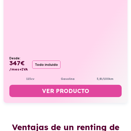
Desde:
347
€
Todo incluido
/mes+IVA
115cv
Gasolina
5,8l/100km
VER PRODUCTO
Ventajas de un renting de