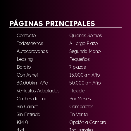
PÁGINAS PRINCIPALES
Contacto
Quienes Somos
Todoterrenos
A Largo Plazo
Autocaravanas
Segunda Mano
Leasing
Pequeños
Barato
7 plazas
Con Asnef
15.000km Año
30.000km Año
50.000km Año
Vehículos Adaptados
Flexible
Coches de Lujo
Por Meses
Sin Carnet
Compactos
Sin Entrada
En Venta
KM 0
Opción a Compra
4×4
Industriales