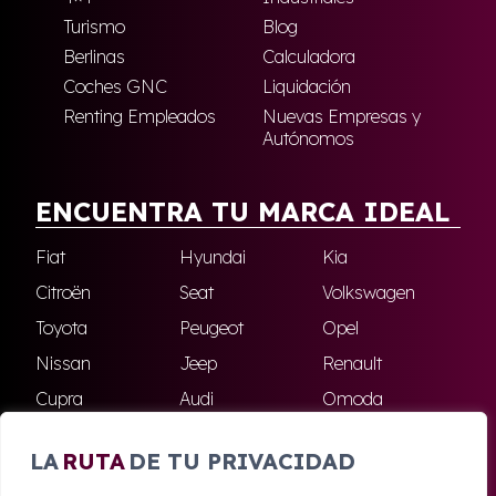
Turismo
Blog
Berlinas
Calculadora
Coches GNC
Liquidación
Renting Empleados
Nuevas Empresas y
Autónomos
ENCUENTRA TU MARCA IDEAL
Fiat
Hyundai
Kia
Citroën
Seat
Volkswagen
Toyota
Peugeot
Opel
Nissan
Jeep
Renault
Cupra
Audi
Omoda
BMW
Dacia
Mazda
LA
RUTA
DE TU PRIVACIDAD
Skoda
Ford
Todas las marcas