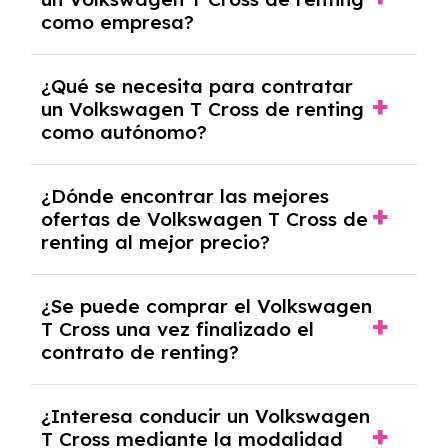
crediticia y un pago inicial.
como empresa?
Necesitarás el CIF de la empresa,
¿Qué se necesita para contratar
documentación financiera y, en algunos
un Volkswagen T Cross de renting
casos, un informe de solvencia de la empresa
como autónomo?
y un pago inicial.
Se necesita DNI/NIE, alta en el régimen de
¿Dónde encontrar las mejores
autónomos, justificante de ingresos y, en
ofertas de Volkswagen T Cross de
algunos casos, un informe fiscal y un pago
renting al mejor precio?
inicial.
En nuestra página web podrás encontrar las
¿Se puede comprar el Volkswagen
mejores ofertas de vehículos de renting con
T Cross una vez finalizado el
todos los gastos incluidos y sin pagar
contrato de renting?
entradas.
Sí, en algunos casos, al final del contrato de
¿Interesa conducir un Volkswagen
renting se puede adquirir el coche. En este
T Cross mediante la modalidad
caso tendrán que analizar los años, la