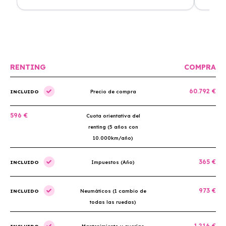
Renting. El coche está en perfectas condiciones y el
llegó rá
precio es muy competitivo.
buscan r
RENTING
COMPRA
60.792 €
INCLUIDO
Precio de compra
596 €
Cuota orientativa del
renting (5 años con
10.000km/año)
365 €
INCLUIDO
Impuestos (Año)
973 €
INCLUIDO
Neumáticos (1 cambio de
todas las ruedas)
1.216 €