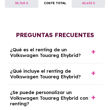
35.760 €
COSTE TOTAL
42.653 €
PREGUNTAS FRECUENTES
¿Qué es el renting de un
Volkswagen Touareg Ehybrid?
El renting de un Volkswagen Touareg Ehybrid
¿Qué incluye el renting de
es un contrato de alquiler a largo plazo en el
Volkswagen Touareg Ehybrid?
que pagas una cuota mensual fija por el uso
del coche durante un periodo determinado,
El renting incluye el uso y disfrute del coche,
generalmente entre 2 y 5 años.
¿Se puede personalizar un
seguro a todo riesgo, mantenimiento,
Volkswagen Touareg Ehybrid con
reparaciones, impuestos, asistencia en
renting?
carretera y gestión de la documentación.