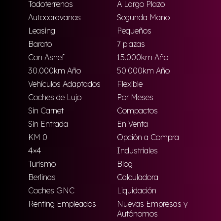
Todoterrenos
A Largo Plazo
Autocaravanas
Segunda Mano
Leasing
Pequeños
Barato
7 plazas
Con Asnef
15.000km Año
30.000km Año
50.000km Año
Vehículos Adaptados
Flexible
Coches de Lujo
Por Meses
Sin Carnet
Compactos
Sin Entrada
En Venta
KM 0
Opción a Compra
4×4
Industriales
Turismo
Blog
Berlinas
Calculadora
Coches GNC
Liquidación
Renting Empleados
Nuevas Empresas y
Autónomos