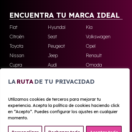
ENCUENTRA TU MARCA IDEAL
Fiat
Hyundai
Kia
Citroën
Seat
Volkswagen
Toyota
Peugeot
Opel
Nissan
Jeep
Renault
Cupra
Audi
Omoda
BMW
Dacia
Mazda
LA
RUTA
DE TU PRIVACIDAD
Skoda
Ford
Todas las marcas
Utilizamos cookies de terceros para mejorar tu
experiencia. Acepta la política de cookies haciendo click
© 2020 - 2026 Azahara Renting
en “Acepto”. Puedes configurar los ajustes en cualquier
Aviso legal y Privacidad
|
Política de cookies
|
Términos
momento.