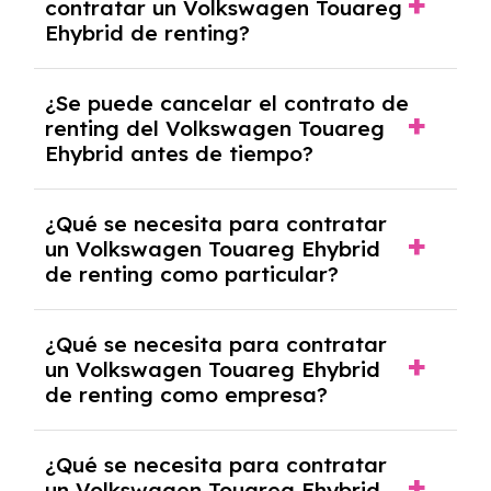
contratar un Volkswagen Touareg
todo riesgo sin franquicia incluido dentro de
Ehybrid de renting?
las cuotas mensuales.
No, con el renting tienes la ventaja de que no
¿Se puede cancelar el contrato de
tendrás que pagar ningún tipo de entrada
renting del Volkswagen Touareg
salvo en casos que lo exija el proveedor
Ehybrid antes de tiempo?
debido al resultado del estudio de viabilidad
económica.
Generalmente, puedes rescindir el contrato,
¿Qué se necesita para contratar
pero puede haber penalizaciones por
un Volkswagen Touareg Ehybrid
cancelación anticipada. Es importante revisar
de renting como particular?
las condiciones del contrato y hablar con un
experto que te asesore.
Se requiere DNI/NIE, justificante de ingresos
¿Qué se necesita para contratar
y, en algunos casos, una consulta de solvencia
un Volkswagen Touareg Ehybrid
crediticia y un pago inicial.
de renting como empresa?
Necesitarás el CIF de la empresa,
¿Qué se necesita para contratar
documentación financiera y, en algunos
un Volkswagen Touareg Ehybrid