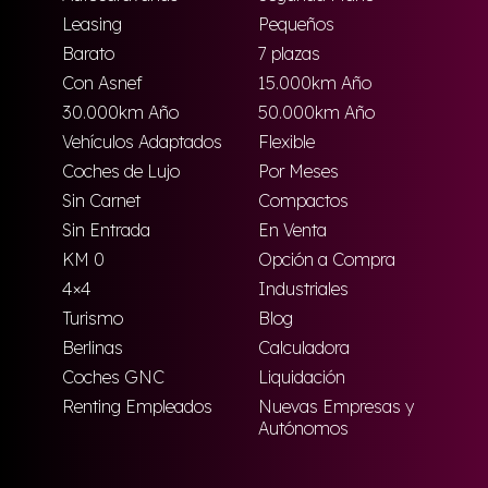
Leasing
Pequeños
Barato
7 plazas
Con Asnef
15.000km Año
30.000km Año
50.000km Año
Vehículos Adaptados
Flexible
Coches de Lujo
Por Meses
Sin Carnet
Compactos
Sin Entrada
En Venta
KM 0
Opción a Compra
4×4
Industriales
Turismo
Blog
Berlinas
Calculadora
Coches GNC
Liquidación
Renting Empleados
Nuevas Empresas y
Autónomos