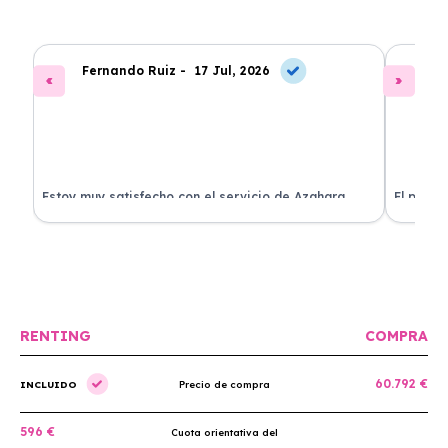
Fernando Ruiz -
17 Jul, 2026
La
Estoy muy satisfecho con el servicio de Azahara
El proce
Renting. El coche está en perfectas condiciones y el
llegó rá
precio es muy competitivo.
buscan r
RENTING
COMPRA
60.792 €
INCLUIDO
Precio de compra
596 €
Cuota orientativa del