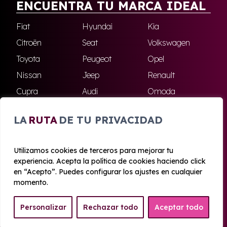
ENCUENTRA TU MARCA IDEAL
Fiat
Hyundai
Kia
Citroën
Seat
Volkswagen
Toyota
Peugeot
Opel
Nissan
Jeep
Renault
Cupra
Audi
Omoda
BMW
Dacia
Mazda
LA
RUTA
DE TU PRIVACIDAD
Skoda
Ford
Todas las marcas
Utilizamos cookies de terceros para mejorar tu
experiencia. Acepta la política de cookies haciendo click
© 2020 - 2026 Azahara Renting
en “Acepto”. Puedes configurar los ajustes en cualquier
Aviso legal y Privacidad
|
Política de cookies
|
Términos
momento.
Personalizar
Rechazar todo
Aceptar todo