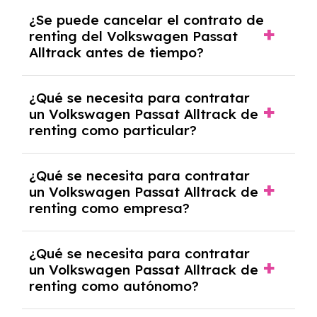
No, con el renting tienes la ventaja de que no
¿Se puede cancelar el contrato de
tendrás que pagar ningún tipo de entrada
renting del Volkswagen Passat
salvo en casos que lo exija el proveedor
Alltrack antes de tiempo?
debido al resultado del estudio de viabilidad
económica.
Generalmente, puedes rescindir el contrato,
¿Qué se necesita para contratar
pero puede haber penalizaciones por
un Volkswagen Passat Alltrack de
cancelación anticipada. Es importante revisar
renting como particular?
las condiciones del contrato y hablar con un
experto que te asesore.
Se requiere DNI/NIE, justificante de ingresos
¿Qué se necesita para contratar
y, en algunos casos, una consulta de solvencia
un Volkswagen Passat Alltrack de
crediticia y un pago inicial.
renting como empresa?
Necesitarás el CIF de la empresa,
¿Qué se necesita para contratar
documentación financiera y, en algunos
un Volkswagen Passat Alltrack de
casos, un informe de solvencia de la empresa
renting como autónomo?
y un pago inicial.