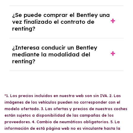
En nuestra página web podrás encontrar las
¿Se puede comprar el Bentley una
mejores ofertas de vehículos de renting con
vez finalizado el contrato de
todos los gastos incluidos y sin pagar
renting?
entradas.
Sí, en algunos casos, al final del contrato de
¿Interesa conducir un Bentley
renting se puede adquirir el coche. En este
mediante la modalidad del
caso tendrán que analizar los años, la
renting?
cantidad de kilómetros recorridos y el coste
del mercado actual.
El renting puede ser ventajoso si prefieres una
cuota fija mensual, sin preocuparte de
mantenimiento, seguro o depreciación, y si te
gusta cambiar de coche cada pocos años.
*1. Los precios incluidos en nuestra web son sin IVA. 2. Las
imágenes de los vehículos pueden no corresponder con el
modelo ofertado. 3. Las ofertas y precios de nuestros coches
están sujetos a disponibilidad de las campañas de los
proveedores. 4. Cambio de neumáticos obligatorios. 5. La
información de está página web no es vinculante hasta la