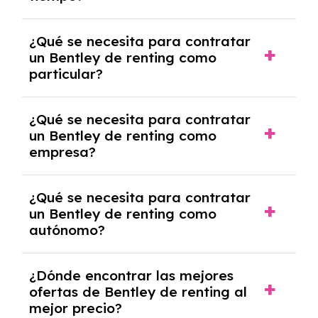
debido al resultado del estudio de viabilidad
económica.
Generalmente, puedes rescindir el contrato,
¿Qué se necesita para contratar
pero puede haber penalizaciones por
un Bentley de renting como
cancelación anticipada. Es importante revisar
particular?
las condiciones del contrato y hablar con un
experto que te asesore.
Se requiere DNI/NIE, justificante de ingresos
¿Qué se necesita para contratar
y, en algunos casos, una consulta de solvencia
un Bentley de renting como
crediticia y un pago inicial.
empresa?
Necesitarás el CIF de la empresa,
¿Qué se necesita para contratar
documentación financiera y, en algunos
un Bentley de renting como
casos, un informe de solvencia de la empresa
autónomo?
y un pago inicial.
Se necesita DNI/NIE, alta en el régimen de
¿Dónde encontrar las mejores
autónomos, justificante de ingresos y, en
ofertas de Bentley de renting al
algunos casos, un informe fiscal y un pago
mejor precio?
inicial.