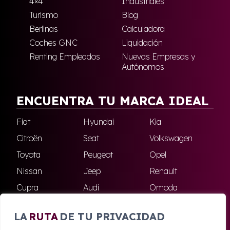
4×4
Industriales
Turismo
Blog
Berlinas
Calculadora
Coches GNC
Liquidación
Renting Empleados
Nuevas Empresas y
Autónomos
ENCUENTRA TU MARCA IDEAL
Fiat
Hyundai
Kia
Citroën
Seat
Volkswagen
Toyota
Peugeot
Opel
Nissan
Jeep
Renault
Cupra
Audi
Omoda
BMW
Dacia
Mazda
LA
RUTA
DE TU PRIVACIDAD
Skoda
Ford
Todas las marcas