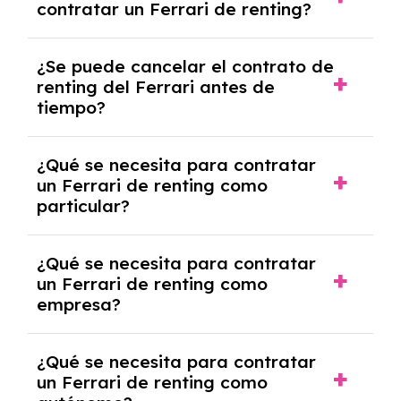
contratar un Ferrari de renting?
incluido dentro de las cuotas mensuales.
No, con el renting tienes la ventaja de que no
¿Se puede cancelar el contrato de
tendrás que pagar ningún tipo de entrada
renting del Ferrari antes de
salvo en casos que lo exija el proveedor
tiempo?
debido al resultado del estudio de viabilidad
económica.
Generalmente, puedes rescindir el contrato,
¿Qué se necesita para contratar
pero puede haber penalizaciones por
un Ferrari de renting como
cancelación anticipada. Es importante revisar
particular?
las condiciones del contrato y hablar con un
experto que te asesore.
Se requiere DNI/NIE, justificante de ingresos
¿Qué se necesita para contratar
y, en algunos casos, una consulta de solvencia
un Ferrari de renting como
crediticia y un pago inicial.
empresa?
Necesitarás el CIF de la empresa,
¿Qué se necesita para contratar
documentación financiera y, en algunos
un Ferrari de renting como
casos, un informe de solvencia de la empresa