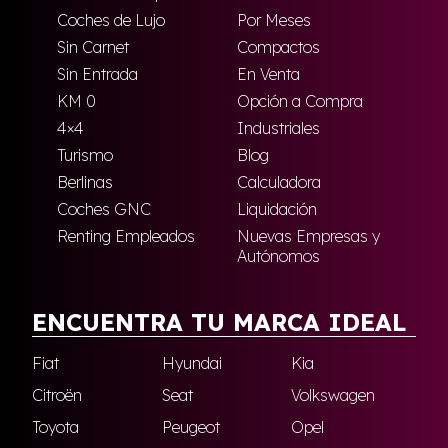
Coches de Lujo
Por Meses
Sin Carnet
Compactos
Sin Entrada
En Venta
KM 0
Opción a Compra
4×4
Industriales
Turismo
Blog
Berlinas
Calculadora
Coches GNC
Liquidación
Renting Empleados
Nuevas Empresas y
Autónomos
ENCUENTRA TU MARCA IDEAL
Fiat
Hyundai
Kia
Citroën
Seat
Volkswagen
Toyota
Peugeot
Opel