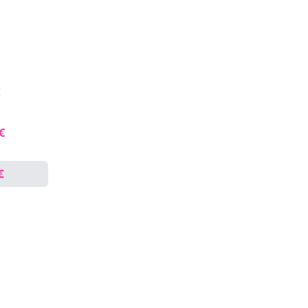
€
 €
€