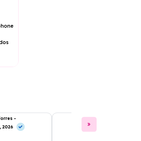
phone
ados
Torres -
Clara Gómez -
, 2026
10 Jul, 2026