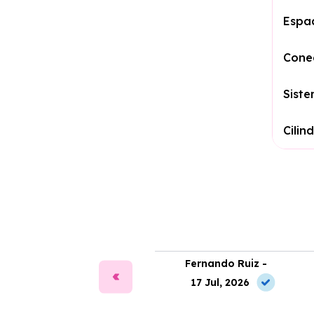
Espa
Cone
Sist
Cilin
ía Martín -
Fernando Ruiz -
2 May, 2026
17 Jul, 2026