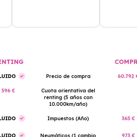
cio
El proceso de alquiler fue muy
Azahara Rentin
tá
sencillo, y el coche llegó rápido.
servicio de cal
cio
Totalmente recomendado para
facilidades y si
quienes buscan renting.
contrato. Muy 
ENTING
COMP
LUIDO
Precio de compra
60.792 
596 €
Cuota orientativa del
renting (5 años con
10.000km/año)
LUIDO
Impuestos (Año)
365 €
LUIDO
Neumáticos (1 cambio
973 €