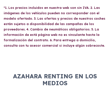
de constitución y poderes de la empresa,
contratar un renting económico. Sin embargo,
balances y cuentas de pérdidas y ganancias
*1. Los precios incluidos en nuestra web son sin IVA. 2. Las
es necesario cumplir con ciertos requisitos,
internas (preferiblemente de los últimos 3 a 6
imágenes de los vehículos pueden no corresponder con el
como ser mayor de edad, tener un carné de
meses), recibo bancario donde conste el IBAN
modelo ofertado. 3. Las ofertas y precios de nuestros coches
conducir válido y demostrar solvencia
y el titular, impuesto de sociedades más
están sujetos a disponibilidad de las campañas de los
económica. Además, cada proveedor podría
proveedores. 4. Cambio de neumáticos obligatorios. 5. La
reciente (Mod. 200), trimestres IVA del año en
tener sus propios criterios para evaluar la
información de está página web no es vinculante hasta la
curso (Mod. 303) y resumen del IVA del año
aptitud del solicitante.
formalización del contrato. 6. Para entrega a domicilio,
anterior (Mod. 390).
consulta con tu asesor comercial si incluye algún sobrecoste.
AZAHARA RENTING EN LOS
MEDIOS