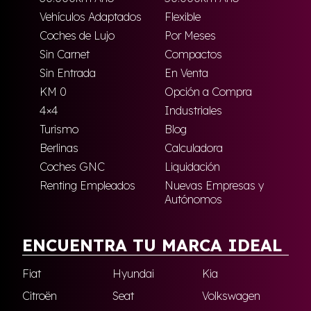
Vehículos Adaptados
Flexible
Coches de Lujo
Por Meses
Sin Carnet
Compactos
Sin Entrada
En Venta
KM 0
Opción a Compra
4×4
Industriales
Turismo
Blog
Berlinas
Calculadora
Coches GNC
Liquidación
Renting Empleados
Nuevas Empresas y
Autónomos
ENCUENTRA TU MARCA IDEAL
Fiat
Hyundai
Kia
Citroën
Seat
Volkswagen