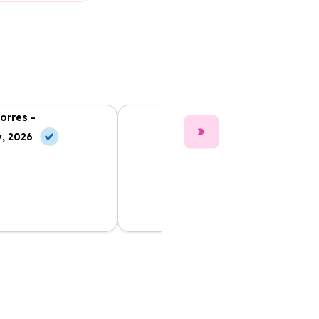
orres -
Clara Gómez -
, 2026
10 May, 2026
g me ofreció un
Realmente me han sorprendido. Me
idad, con todas las
explicaron todo claramente y tengo
n sorpresas en el
mi coche felizmente en uso. ¡Gran
recomendable.
experiencia!