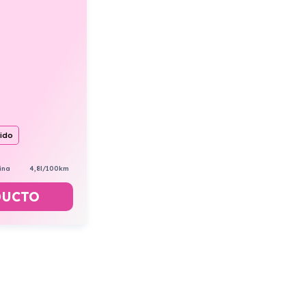
uido
ina
4,8l/100km
DUCTO