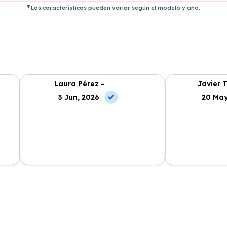
Las características pueden variar según el modelo y año.
Laura Pérez -
Javier T
3 Jun, 2026
20 May
cio
El proceso de alquiler fue muy
Azahara Rentin
tá
sencillo, y el coche llegó rápido.
servicio de cal
cio
Totalmente recomendado para
facilidades y si
quienes buscan renting.
contrato. Muy 