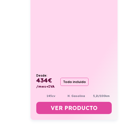
Desde:
434
€
Todo incluido
/mes+IVA
145cv
H. Gasolina
5,2l/100km
VER PRODUCTO