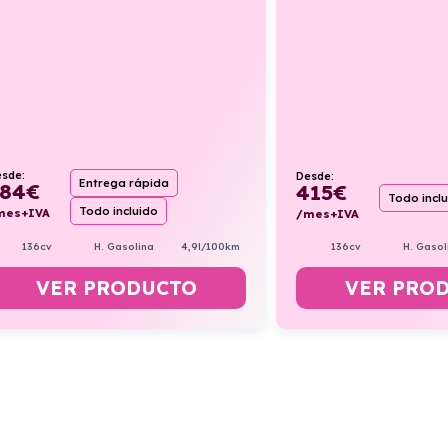
sde:
Desde:
Entrega rápida
84
€
415
€
Todo incl
Todo incluido
mes+IVA
/mes+IVA
136cv
H. Gasol
136cv
H. Gasolina
4,9l/100km
VER PRO
VER PRODUCTO