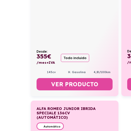
De
Desde:
3
355
€
Todo incluido
/
/mes+IVA
145cv
H. Gasolina
4,8l/100km
VER PRODUCTO
ALFA ROMEO JUNIOR IBRIDA
SPECIALE 136CV
(AUTOMÁTICO)
Automático