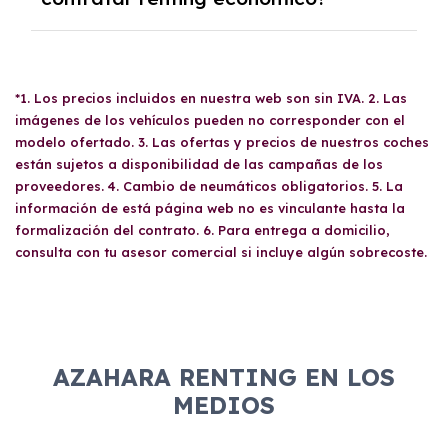
kilometraje distinto, y si recorres menos
necesaria según el tipo de solicitante
kilómetros de los contratados, se te
(particular, autónomo o empresa). Una vez
reembolsará la diferencia proporcional.
No existe una
edad mínima
específica para
presentada, se realiza un estudio de
contratar un renting económico, aunque
viabilidad económica. Si el resultado es
*1. Los precios incluidos en nuestra web son sin IVA. 2. Las
generalmente se requiere ser mayor de 18
favorable, se procede a la firma del contrato
imágenes de los vehículos pueden no corresponder con el
años y cumplir con los requisitos de solvencia
y al abono de la primera cuota mensual,
modelo ofertado. 3. Las ofertas y precios de nuestros coches
económica y documentación exigidos por el
dando acceso al vehículo de pre-entrega si es
están sujetos a disponibilidad de las campañas de los
proveedor. Es recomendable verificar los
proveedores. 4. Cambio de neumáticos obligatorios. 5. La
necesario. Finalmente, el cliente recibe el
requisitos particulares de cada empresa antes
información de está página web no es vinculante hasta la
vehículo contratado en el plazo acordado.
de solicitar el servicio.
formalización del contrato. 6. Para entrega a domicilio,
consulta con tu asesor comercial si incluye algún sobrecoste.
AZAHARA RENTING EN LOS
MEDIOS