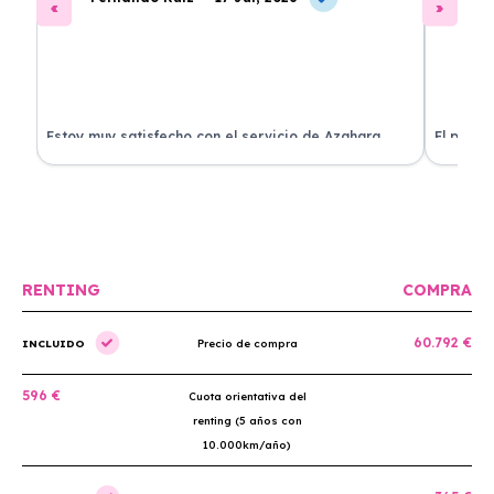
Estoy muy satisfecho con el servicio de Azahara
El proce
Renting. El coche está en perfectas condiciones y el
llegó rá
precio es muy competitivo.
buscan r
RENTING
COMPRA
60.792 €
INCLUIDO
Precio de compra
596 €
Cuota orientativa del
renting (5 años con
10.000km/año)