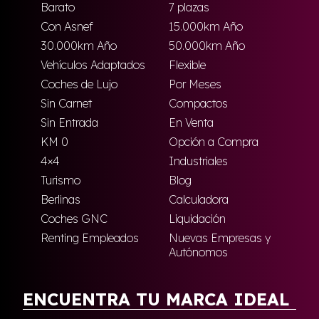
Barato
7 plazas
Con Asnef
15.000km Año
30.000km Año
50.000km Año
Vehículos Adaptados
Flexible
Coches de Lujo
Por Meses
Sin Carnet
Compactos
Sin Entrada
En Venta
KM 0
Opción a Compra
4×4
Industriales
Turismo
Blog
Berlinas
Calculadora
Coches GNC
Liquidación
Renting Empleados
Nuevas Empresas y
Autónomos
ENCUENTRA TU MARCA IDEAL