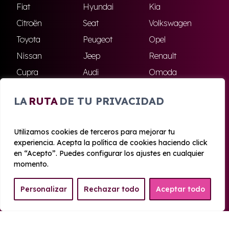
Fiat
Hyundai
Kia
Citroën
Seat
Volkswagen
Toyota
Peugeot
Opel
Nissan
Jeep
Renault
Cupra
Audi
Omoda
BMW
Dacia
Mazda
LA
RUTA
DE TU PRIVACIDAD
Skoda
Ford
Todas las marcas
Utilizamos cookies de terceros para mejorar tu
experiencia. Acepta la política de cookies haciendo click
© 2020 - 2026 Azahara Renting
en “Acepto”. Puedes configurar los ajustes en cualquier
Aviso legal y Privacidad
|
Política de cookies
|
Términos
momento.
Personalizar
Rechazar todo
Aceptar todo