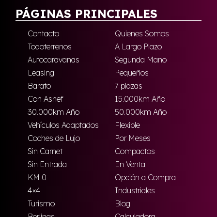
PÁGINAS PRINCIPALES
Contacto
Quienes Somos
Todoterrenos
A Largo Plazo
Autocaravanas
Segunda Mano
Leasing
Pequeños
Barato
7 plazas
Con Asnef
15.000km Año
30.000km Año
50.000km Año
Vehículos Adaptados
Flexible
Coches de Lujo
Por Meses
Sin Carnet
Compactos
Sin Entrada
En Venta
KM 0
Opción a Compra
4×4
Industriales
Turismo
Blog
Berlinas
Calculadora