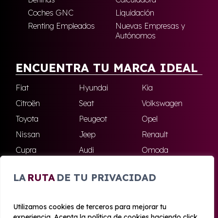
Coches GNC
Liquidación
Renting Empleados
Nuevas Empresas y
Autónomos
ENCUENTRA TU MARCA IDEAL
Fiat
Hyundai
Kia
Citroën
Seat
Volkswagen
Toyota
Peugeot
Opel
Nissan
Jeep
Renault
Cupra
Audi
Omoda
BMW
Dacia
Mazda
LA
RUTA
DE TU PRIVACIDAD
Skoda
Ford
Todas las marcas
Utilizamos cookies de terceros para mejorar tu
experiencia. Acepta la política de cookies haciendo click