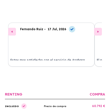
Fernando Ruiz -
17 Jul, 2026
La
Estoy muy satisfecho con el servicio de Azahara
El proce
Renting. El coche está en perfectas condiciones y el
llegó rá
precio es muy competitivo.
buscan r
RENTING
COMPRA
60.792 €
INCLUIDO
Precio de compra