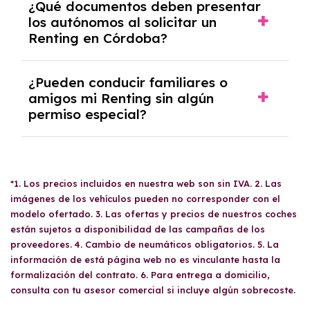
descuentos en peajes
al pagar con viaT. El
Al finalizar un contrato de
renting
en
¿Qué documentos deben presentar
neumáticos
. Al finalizar el contrato, puedes
reembolsará la parte proporcional.
renting contribuye a mejorar la calidad del
Córdoba
los autónomos al solicitar un
, tienes varias opciones: devolver el
devolver el coche, cambiarlo por otro o
aire, ya que el consumo de combustibles
Renting en Córdoba?
coche, solicitar un cambio por otro vehículo o
refinanciarlo.
fósiles es nulo o muy reducido.
refinanciar el existente. Cada opción te
permite continuar disfrutando de un coche
Los
autónomos
que deseen solicitar un
¿Pueden conducir familiares o
adaptado a tus necesidades actuales.
renting en Córdoba
amigos mi Renting sin algún
deben presentar los
permiso especial?
siguientes documentos:
acta censal
(Mod.
036/037),
impuesto de la renta del último
ejercicio
(Mod. 100),
resumen del IVA del año
Sí, tus
familiares y amigos
pueden conducir
anterior
(Mod. 390), trimestres del
IVA del
tu coche de
renting
siempre que tengan un
año en curso
(Mod. 303), y un recibo bancario
*1. Los precios incluidos en nuestra web son sin IVA. 2. Las
carnet de conducir válido
. No hay
con el
IBAN y titular
. Es necesario también el
imágenes de los vehículos pueden no corresponder con el
restricciones específicas, aunque es
DNI del titular
y el
carnet de conducir
modelo ofertado. 3. Las ofertas y precios de nuestros coches
recomendable revisar las condiciones del
principal por ambas caras.
están sujetos a disponibilidad de las campañas de los
contrato para evitar sorpresas.
proveedores. 4. Cambio de neumáticos obligatorios. 5. La
información de está página web no es vinculante hasta la
formalización del contrato. 6. Para entrega a domicilio,
consulta con tu asesor comercial si incluye algún sobrecoste.