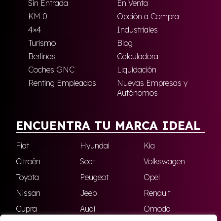
Sin Entrada
En Venta
KM 0
Opción a Compra
4×4
Industriales
Turismo
Blog
Berlinas
Calculadora
Coches GNC
Liquidación
Renting Empleados
Nuevas Empresas y
Autónomos
ENCUENTRA TU MARCA IDEAL
Fiat
Hyundai
Kia
Citroën
Seat
Volkswagen
Toyota
Peugeot
Opel
Nissan
Jeep
Renault
Cupra
Audi
Omoda