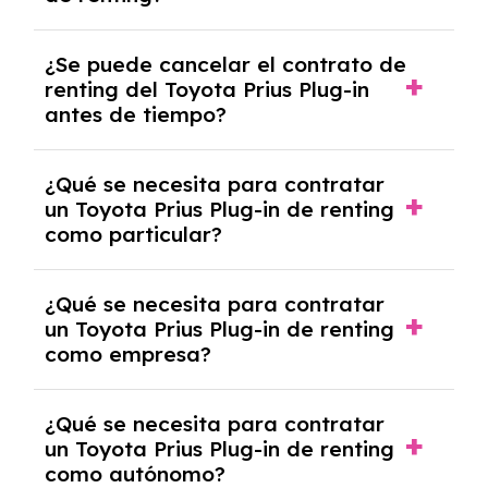
mensuales.
No, con el renting tienes la ventaja de que no
¿Se puede cancelar el contrato de
tendrás que pagar ningún tipo de entrada
renting del Toyota Prius Plug-in
salvo en casos que lo exija el proveedor
antes de tiempo?
debido al resultado del estudio de viabilidad
económica.
Generalmente, puedes rescindir el contrato,
¿Qué se necesita para contratar
pero puede haber penalizaciones por
un Toyota Prius Plug-in de renting
cancelación anticipada. Es importante revisar
como particular?
las condiciones del contrato y hablar con un
experto que te asesore.
Se requiere DNI/NIE, justificante de ingresos
¿Qué se necesita para contratar
y, en algunos casos, una consulta de solvencia
un Toyota Prius Plug-in de renting
crediticia y un pago inicial.
como empresa?
Necesitarás el CIF de la empresa,
¿Qué se necesita para contratar
documentación financiera y, en algunos
un Toyota Prius Plug-in de renting
casos, un informe de solvencia de la empresa
como autónomo?
y un pago inicial.