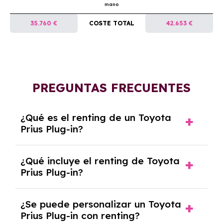
mano
35.760 €
COSTE TOTAL
42.653 €
PREGUNTAS FRECUENTES
¿Qué es el renting de un Toyota
Prius Plug-in?
El renting de un Toyota Prius Plug-in es un
¿Qué incluye el renting de Toyota
contrato de alquiler a largo plazo en el que
Prius Plug-in?
pagas una cuota mensual fija por el uso del
coche durante un periodo determinado,
El renting incluye el uso y disfrute del coche,
generalmente entre 2 y 5 años.
¿Se puede personalizar un Toyota
seguro a todo riesgo, mantenimiento,
Prius Plug-in con renting?
reparaciones, impuestos, asistencia en