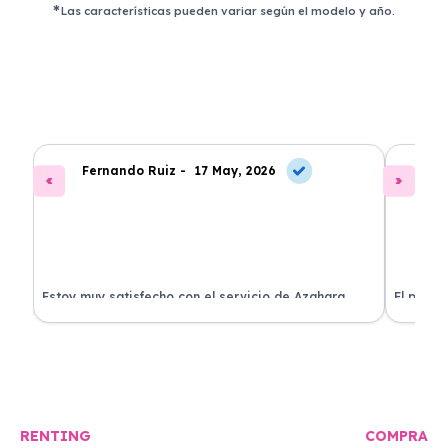
Las características pueden variar según el modelo y año.
Fernando Ruiz -
17 May, 2026
La
Estoy muy satisfecho con el servicio de Azahara
El proce
Renting. El coche está en perfectas condiciones y el
llegó rá
precio es muy competitivo.
buscan r
RENTING
COMPRA