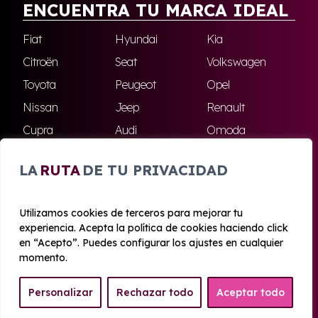
ENCUENTRA TU MARCA IDEAL
Fiat
Hyundai
Kia
Citroën
Seat
Volkswagen
Toyota
Peugeot
Opel
Nissan
Jeep
Renault
Cupra
Audi
Omoda
BMW
Dacia
Mazda
LA
RUTA
DE TU PRIVACIDAD
Skoda
Ford
Todas las marcas
Utilizamos cookies de terceros para mejorar tu
experiencia. Acepta la política de cookies haciendo click
© 2020 - 2026 Azahara Renting
en “Acepto”. Puedes configurar los ajustes en cualquier
Aviso legal y Privacidad
|
Política de cookies
|
Términos
momento.
Personalizar
Rechazar todo
Aceptar todo