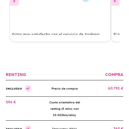
Estoy muy satisfecho con el servicio de Azahara
El proce
Renting. El coche está en perfectas condiciones y el
llegó rá
precio es muy competitivo.
buscan r
RENTING
COMPRA
60.792 €
INCLUIDO
Precio de compra
596 €
Cuota orientativa del
renting (5 años con
10.000km/año)
365 €
INCLUIDO
Impuestos (Año)