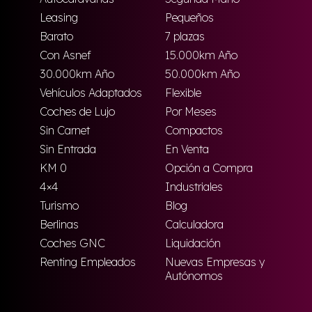
Leasing
Pequeños
Barato
7 plazas
Con Asnef
15.000km Año
30.000km Año
50.000km Año
Vehículos Adaptados
Flexible
Coches de Lujo
Por Meses
Sin Carnet
Compactos
Sin Entrada
En Venta
KM 0
Opción a Compra
4×4
Industriales
Turismo
Blog
Berlinas
Calculadora
Coches GNC
Liquidación
Renting Empleados
Nuevas Empresas y
Autónomos