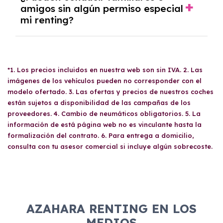
optar por devolver el coche, refinanciar o
empresas deben presentar: CIF de la
amigos sin algún permiso especial
cambiarlo por otro modelo.
mi renting?
empresa, DNI del apoderado, balance de
pérdidas y ganancias, último impuesto de
sociedades, resumen del IVA del año anterior
Sí, tus
familiares y amigos
pueden conducir
y trimestres del IVA del año en curso, así
tu coche de renting siempre que posean un
como un recibo bancario que muestre el IBAN
*1. Los precios incluidos en nuestra web son sin IVA. 2. Las
carnet de conducir válido. No hay
y titular. Otros documentos pueden incluir el
imágenes de los vehículos pueden no corresponder con el
restricciones específicas en cuanto a quién
acta de titularidad real y la escritura de
modelo ofertado. 3. Las ofertas y precios de nuestros coches
puede utilizar el vehículo, aunque es
constitución y poderes de la empresa.
están sujetos a disponibilidad de las campañas de los
recomendable revisar las condiciones antes
proveedores. 4. Cambio de neumáticos obligatorios. 5. La
de compartirlo para evitar sorpresas.
información de está página web no es vinculante hasta la
formalización del contrato. 6. Para entrega a domicilio,
consulta con tu asesor comercial si incluye algún sobrecoste.
AZAHARA RENTING EN LOS
MEDIOS