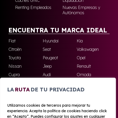
Coches GNC
Liquidación
Renting Empleados
Nuevas Empresas y
Autónomos
ENCUENTRA TU MARCA IDEAL
Fiat
Hyundai
Kia
Citroën
Seat
Volkswagen
Toyota
Peugeot
Opel
Nissan
Jeep
Renault
Cupra
Audi
Omoda
BMW
Dacia
Mazda
LA
RUTA
DE TU PRIVACIDAD
Skoda
Ford
Todas las marcas
Utilizamos cookies de terceros para mejorar tu
experiencia. Acepta la política de cookies haciendo click
© 2020 - 2026 Azahara Renting
en “Acepto”. Puedes configurar los ajustes en cualquier