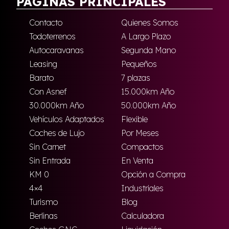
PÁGINAS PRINCIPALES
Contacto
Quienes Somos
Todoterrenos
A Largo Plazo
Autocaravanas
Segunda Mano
Leasing
Pequeños
Barato
7 plazas
Con Asnef
15.000km Año
30.000km Año
50.000km Año
Vehículos Adaptados
Flexible
Coches de Lujo
Por Meses
Sin Carnet
Compactos
Sin Entrada
En Venta
KM 0
Opción a Compra
4×4
Industriales
Turismo
Blog
Berlinas
Calculadora