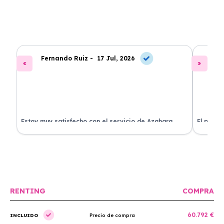
Fernando Ruiz -
17 Jul, 2026
La
Estoy muy satisfecho con el servicio de Azahara
El proce
Renting. El coche está en perfectas condiciones y el
llegó rá
precio es muy competitivo.
buscan r
RENTING
COMPRA
60.792 €
INCLUIDO
Precio de compra