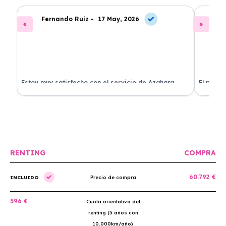
Fernando Ruiz -
17 May, 2026
La
Estoy muy satisfecho con el servicio de Azahara
El proce
Renting. El coche está en perfectas condiciones y el
llegó rá
precio es muy competitivo.
buscan r
RENTING
COMPRA
60.792 €
INCLUIDO
Precio de compra
596 €
Cuota orientativa del
renting (5 años con
10.000km/año)