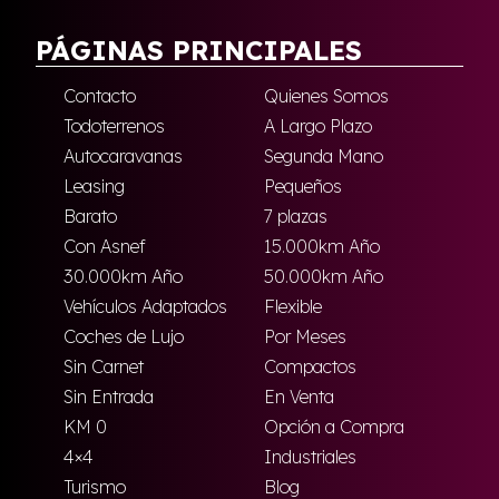
PÁGINAS PRINCIPALES
Contacto
Quienes Somos
Todoterrenos
A Largo Plazo
Autocaravanas
Segunda Mano
Leasing
Pequeños
Barato
7 plazas
Con Asnef
15.000km Año
30.000km Año
50.000km Año
Vehículos Adaptados
Flexible
Coches de Lujo
Por Meses
Sin Carnet
Compactos
Sin Entrada
En Venta
KM 0
Opción a Compra
4×4
Industriales
Turismo
Blog