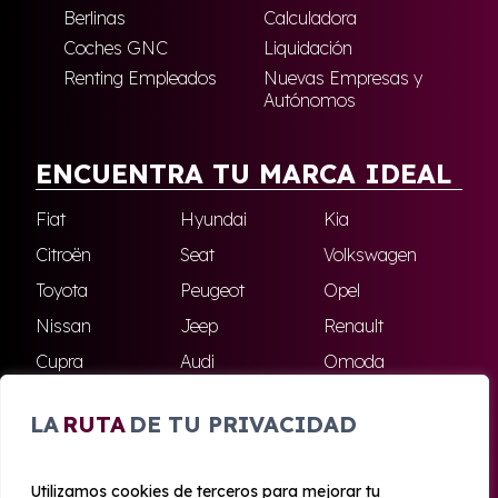
Berlinas
Calculadora
Coches GNC
Liquidación
Renting Empleados
Nuevas Empresas y
Autónomos
ENCUENTRA TU MARCA IDEAL
Fiat
Hyundai
Kia
Citroën
Seat
Volkswagen
Toyota
Peugeot
Opel
Nissan
Jeep
Renault
Cupra
Audi
Omoda
BMW
Dacia
Mazda
LA
RUTA
DE TU PRIVACIDAD
Skoda
Ford
Todas las marcas
Utilizamos cookies de terceros para mejorar tu